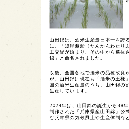
山田錦は、酒米生産量日本一を誇
に、「短稈渡船（たんかんわたり
工交配が始まり、その中から選抜さ
錦」と命名されました。
以後、全国各地で酒米の品種改良
が、山田錦は現在も「酒米の王様
国の酒米生産量のうち、山田錦の割
生産しています。
2024年は、山田錦の誕生から8
制作された「兵庫県産山田錦」公
む兵庫県の気候風土や生産体制な