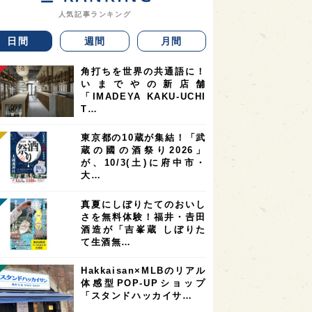
人気記事ランキング
日間
週間
月間
角打ちを世界の共通語に！
いまでやの新店舗
「IMADEYA KAKU-UCHI
T…
東京都の10蔵が集結！「武
蔵の國の酒祭り2026」
が、10/3(土)に府中市・
大…
真夏にしぼりたてのおいし
さを無料体験！福井・𠮷田
酒造が「吉峯蔵 しぼりた
て生酒無…
Hakkaisan×MLBのリアル
体感型POP-UPショップ
「スタンドハッカイサ…