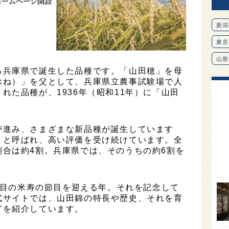
新潟
東京
山形
る兵庫県で誕生した品種です。「山田穂」を母
愛知
ぶね）」を父として、兵庫県立農事試験場で人
れた品種が、1936年（昭和11年）に「山田
北海
オピ
広島
が進み、さまざまな新品種が誕生しています
」と呼ばれ、高い評価を受け続けています。全
石川
合は約4割。兵庫県では、そのうちの約6割を
富山
SAK
8年目の米寿の節目を迎える年。それを記念して
山口
式サイトでは、山田錦の特長や歴史、それを育
どを紹介しています。
大分
福岡