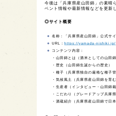
今後は「兵庫県産山田錦」の素晴
ベント情報や最新情報などを更新
◎サイト概要
名称：「兵庫県産山田錦」公式サ
URL：
https://yamada-nishiki.jp/
コンテンツ内容：
・山田錦とは（酒米としての山田
・歴史（山田錦生誕からの歴史）
・種子（兵庫県独自の厳格な種子
・気候風土（兵庫県産山田錦を育
・生産者（インタビュー・山田錦
・こだわり（グレードアップ兵庫
・酒蔵紹介（兵庫県産山田錦で日