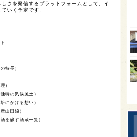
らしさを発信するプラットフォームとして、イ
していく予定です。
オー
SA
香川
全蔵
イト
群馬
イギ
錦の特長）
歌舞
sak
管理）
む独特の気候風土）
栽培にかける想い）
県産山田錦）
本酒を醸す酒蔵一覧）