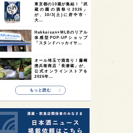
東京都の10蔵が集結！「武
2
2
2
蔵の國の酒祭り2026」
ストラリア
台湾
アジア
が、10/3(土)に府中市・
2
1
1
KEの時代を生きる
静岡県
長崎県
大…
1
1
1
県
現役蔵人
愛媛県
Hakkaisan×MLBのリアル
体感型POP-UPショップ
1
1
1
めぐり
シンガポール
カナダ
「スタンドハッカイサ…
1
1
1
1
県
熊本県
徳島県
北米
1
1
1
リス
ノルウェー
新宿区
オール埼玉で酒造り！藤﨑
摠兵衛商店「長瀞蔵」が、
1
1
1
伎町
沖縄県
鳥取県
公式オンラインストアを
2026年…
1
etimes_image_4
もっと読む