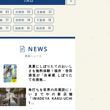
TAG
＋
83
65
33
県
兵庫県
京都府
27
24
18
都
長野県
千葉県
17
16
14
県
福島県
秋田県
14
14
13
県
宮城県
岐阜県
13
12
11
道
茨城県
栃木県
9
9
ニオンリーダーの視点
埼玉県
最新ニュース
8
7
7
県
山梨県
ヨーロッパ
真夏にしぼりたてのおいし
7
7
7
6
県
奈良県
滋賀県
和歌山県
さを無料体験！福井・𠮷田
酒造が「吉峯蔵 しぼりた
6
6
5
5
県
フランス
高知県
島根県
て生酒無…
5
5
5
4
E100
佐賀県
岡山県
岩手県
角打ちを世界の共通語に！
4
4
4
県
アメリカ
神奈川県
いまでやの新店舗
「IMADEYA KAKU-UCHI
4
3
3
3
県
三重県
大阪府
青森県
T…
3
3
3
2
県
スペイン
香港
福井県