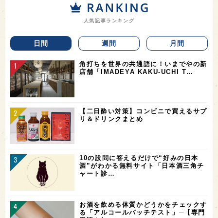
人気記事ランキング
日間
週間
月間
角打ちを世界の共通語に！いまでやの新
店舗「IMADEYA KAKU-UCHI T…
【二日酔い対策】コンビニで買えるサプ
リ＆ドリンクまとめ
10の設問に答えるだけで“好みの日本
酒”がわかる無料サイト「日本酒三角チ
ャート診…
お酒を飲める体質かどうかをチェックす
る「アルコールパッチテスト」─【専門