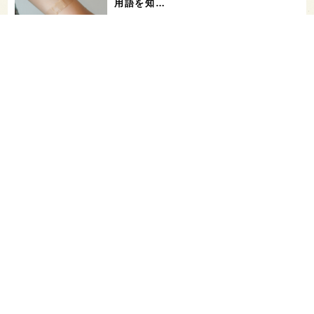
用語を知…
花酵母で醸した18銘柄のお酒を飲み比
べ！「第16回 花の宴 in 東京」が、8/
…