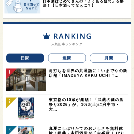
日本酒はじめてさんの「よくある疑問」を解
決！【日本酒ってなぁに？】
人気記事ランキング
日間
週間
月間
角打ちを世界の共通語に！いまでやの新
店舗「IMADEYA KAKU-UCHI T…
東京都の10蔵が集結！「武蔵の國の酒
祭り2026」が、10/3(土)に府中市・
大…
真夏にしぼりたてのおいしさを無料体
験！福井・𠮷田酒造が「吉峯蔵 しぼり