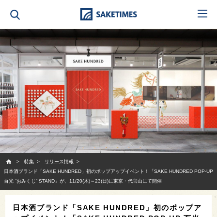
SAKETIMES
特集
リリース情報
日本酒ブランド「SAKE HUNDRED」初のポップアップイベント！「SAKE HUNDRED POP-UP
百光 “おみくじ” STAND」が、11/20(木)～23(日)に東京・代官山にて開催
日本酒ブランド「SAKE HUNDRED」初のポップア