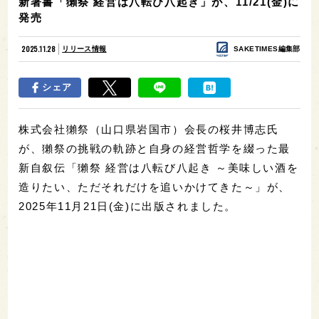
新著書「獺祭 経営は八転び八起き」が、11/21(金)に
発売
2025.11.28
リリース情報
SAKETIMES編集部
シェア
株式会社獺祭（山口県岩国市）会長の桜井博志氏
が、獺祭の挑戦の軌跡と自身の経営哲学を綴った最
新自叙伝「獺祭 経営は八転び八起き ～美味しい酒を
造りたい、ただそれだけを追いかけてきた～」が、
2025年11月21日(金)に出版されました。