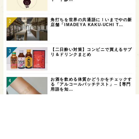
角打ちを世界の共通語に！いまでやの新
店舗「IMADEYA KAKU-UCHI T…
【二日酔い対策】コンビニで買えるサプ
リ＆ドリンクまとめ
お酒を飲める体質かどうかをチェックす
る「アルコールパッチテスト」─【専門
用語を知…
希少なミズナラ木桶で醸造！新潟・緑川
酒造の新シリーズ第1弾「Phenomeno
…