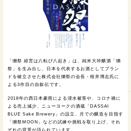
「獺祭 経営は八転び八起き」は、純米大吟醸酒「獺
祭」を生み出し、日本を代表するお酒としてブラン
ドを確立させた株式会社獺祭の会長・桜井博志氏に
よる3作目の自叙伝です。
2018年の西日本豪雨による浸水被害や、コロナ禍に
よる売上減少、ニューヨークの酒蔵「DASSAI
BLUE Sake Brewery」の設立、月での醸造を目指す
「獺祭MOON」などの試練や挑戦を取り上げ、それ
ぞれの背景が語られています。