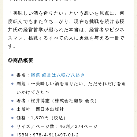
「美味しい酒を造りたい」という想いを原点に、何
度転んでもまた立ち上がり、現在も挑戦を続ける桜
井氏の経営哲学が綴られた本書は、経営者やビジネ
スマン、挑戦するすべての人に勇気を与える一冊で
す。
◎商品概要
書名：
獺祭 経営は八転び八起き
副題：〜美味しい酒を造りたい、ただそれだけを追
いかけてきた〜
著者：桜井博志（株式会社獺祭 会長）
出版社：西日本出版社
価格：1,870円（税込）
サイズ／ページ数：46判／274ページ
ISBN：978-4-911497-01-2