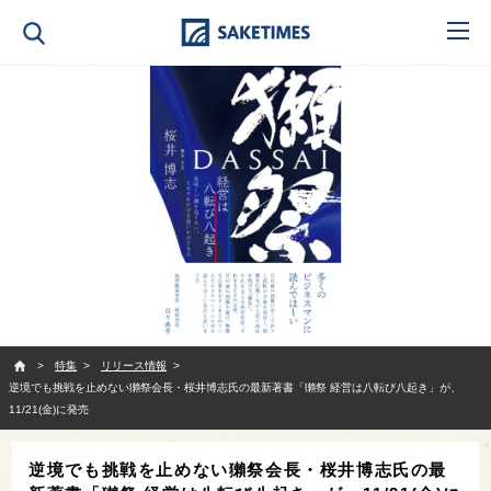
SAKETIMES
特集
リリース情報
逆境でも挑戦を止めない獺祭会長・桜井博志氏の最新著書「獺祭 経営は八転び八起き」が、
11/21(金)に発売
逆境でも挑戦を止めない獺祭会長・桜井博志氏の最