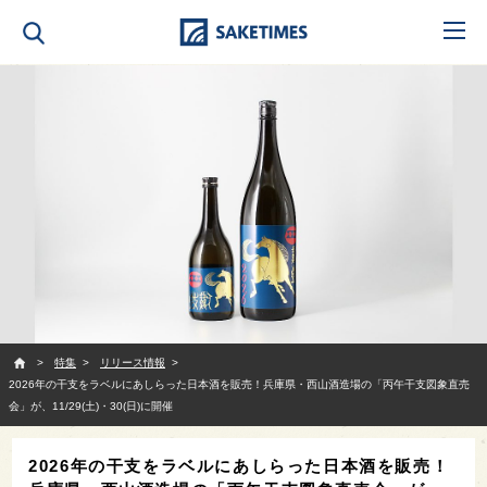
SAKETIMES
特集
リリース情報
2026年の干支をラベルにあしらった日本酒を販売！兵庫県・西山酒造場の「丙午干支図象直売
会」が、11/29(土)・30(日)に開催
2026年の干支をラベルにあしらった日本酒を販売！