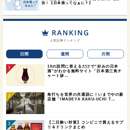
決！【日本酒ってなぁに？】
人気記事ランキング
日間
週間
月間
10の設問に答えるだけで“好みの日本
酒”がわかる無料サイト「日本酒三角チ
ャート診…
角打ちを世界の共通語に！いまでやの新
店舗「IMADEYA KAKU-UCHI T…
【二日酔い対策】コンビニで買えるサプ
リ＆ドリンクまとめ