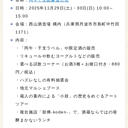
名称：
丙午干支図象直売会
日時：2025年11月29日(土)・30日(日) 10:00～
15:00
会場：西山酒造場 構内（兵庫県丹波市市島町中竹田
1171）
内容：
・「丙午・干支ラベル」や限定酒の販売
・リキュールや飲むヨーグルトなどの販売
・選べる試飲コーナー（お酒3種＋お猪口付き・880
円／税込）
・ハズレなしの有料抽選会
・地元マルシェブース
・蔵人の案内による「小鼓」の歴史をめぐるアート
ツアー
・複合施設「鼓傳-koden-」で、酒蔵ならではの発
酵まかないランチ