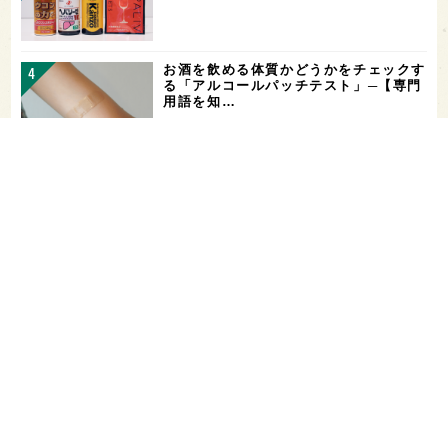
お酒を飲める体質かどうかをチェックす
る「アルコールパッチテスト」─【専門
用語を知…
希少なミズナラ木桶で醸造！新潟・緑川
酒造の新シリーズ第1弾「Phenomeno
…