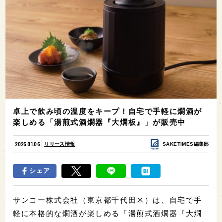
卓上で飲み頃の温度をキープ！自宅で手軽に燗酒が
楽しめる「湯煎式酒燗器『大燗板』」が販売中
2026.01.06
リリース情報
SAKETIMES編集部
シェア
サンコー株式会社（東京都千代田区）は、自宅で手
軽に本格的な燗酒が楽しめる「湯煎式酒燗器『大燗