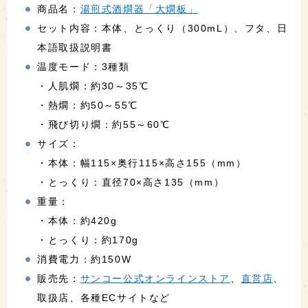
商品名：
湯煎式酒燗器「大燗板」
セット内容：本体、とっくり（300mL）、フタ、日
本語取扱説明書
温度モード：3種類
・人肌燗：約30～35℃
・熱燗：約50～55℃
・飛び切り燗：約55～60℃
サイズ：
・本体：幅115×奥行115×高さ155（mm）
・とっくり：直径70×高さ135（mm）
重量：
・本体：約420g
・とっくり：約170g
消費電力：約150W
販売先：
サンコー公式オンラインストア
、
直営店
、
取扱店、各種ECサイトなど