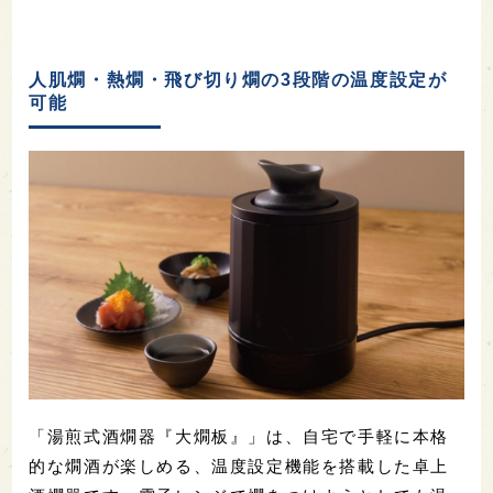
人肌燗・熱燗・飛び切り燗の3段階の温度設定が
可能
「湯煎式酒燗器『大燗板』」は、自宅で手軽に本格
的な燗酒が楽しめる、温度設定機能を搭載した卓上