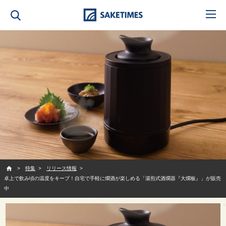
SAKETIMES
特集
リリース情報
卓上で飲み頃の温度をキープ！自宅で手軽に燗酒が楽しめる「湯煎式酒燗器『大燗板』」が販売
中