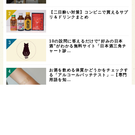
【二日酔い対策】コンビニで買えるサプ
リ＆ドリンクまとめ
10の設問に答えるだけで“好みの日本
酒”がわかる無料サイト「日本酒三角チ
ャート診…
お酒を飲める体質かどうかをチェックす
る「アルコールパッチテスト」─【専門
用語を知…
花酵母で醸した18銘柄のお酒を飲み比
べ！「第16回 花の宴 in 東京」が、8/
…