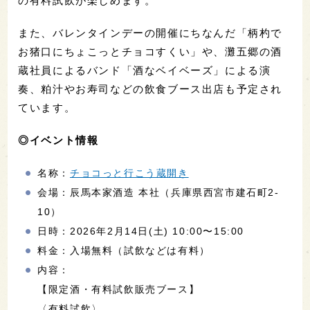
の有料試飲が楽しめます。
また、バレンタインデーの開催にちなんだ「柄杓で
お猪口にちょこっとチョコすくい」や、灘五郷の酒
蔵社員によるバンド「酒なベイベーズ」による演
奏、粕汁やお寿司などの飲食ブース出店も予定され
ています。
◎イベント情報
名称：
チョコっと行こう蔵開き
会場：辰馬本家酒造 本社（兵庫県西宮市建石町2-
10）
日時：2026年2月14日(土) 10:00〜15:00
料金：入場無料（試飲などは有料）
内容：
【限定酒・有料試飲販売ブース】
〈有料試飲〉