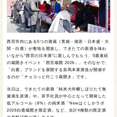
西宮市内にある5つの酒蔵（寳娘・德若・日本盛・大
関・白鹿）が敷地を開放し、できたての新酒を味わ
いながら“西宮の日本酒”に親しんでもらう、5週連続
の蔵開きイベント「西宮蔵開 2026」。そのなかで、
「白鹿」ブランドを展開する辰馬本家酒造が開催す
るのが「チョコっと行こう蔵開き」です。
当日は、できたての新酒「純米大吟醸しぼりたて無
濾過生原酒」や、若手社員が中心となって開発した
低アルコール（8%）の純米酒「Newはくしかラボ
2026白鹿蔵開き限定酒」など、合計4種類の限定酒