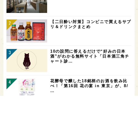
【二日酔い対策】コンビニで買えるサプ
リ＆ドリンクまとめ
10の設問に答えるだけで“好みの日本
酒”がわかる無料サイト「日本酒三角チ
ャート診…
花酵母で醸した18銘柄のお酒を飲み比
べ！「第16回 花の宴 in 東京」が、8/
…
東京都の10蔵が集結！「武蔵の國の酒
祭り2026」が、10/3(土)に府中市・
大…