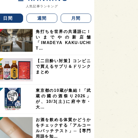
人気記事ランキング
日間
週間
月間
角打ちを世界の共通語に！
いまでやの新店舗
「IMADEYA KAKU-UCHI
T…
【二日酔い対策】コンビニ
で買えるサプリ＆ドリンク
まとめ
東京都の10蔵が集結！「武
蔵の國の酒祭り2026」
が、10/3(土)に府中市・
大…
お酒を飲める体質かどうか
をチェックする「アルコー
ルパッチテスト」─【専門
用語を知…