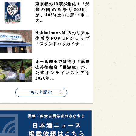
東京都の10蔵が集結！「武
2
2
2
蔵の國の酒祭り2026」
ストラリア
台湾
アジア
が、10/3(土)に府中市・
2
1
1
KEの時代を生きる
静岡県
長崎県
大…
1
1
1
県
現役蔵人
愛媛県
Hakkaisan×MLBのリアル
体感型POP-UPショップ
1
1
1
めぐり
シンガポール
カナダ
「スタンドハッカイサ…
1
1
1
1
県
熊本県
徳島県
北米
1
1
1
リス
ノルウェー
新宿区
オール埼玉で酒造り！藤﨑
摠兵衛商店「長瀞蔵」が、
1
1
1
伎町
沖縄県
鳥取県
公式オンラインストアを
2026年…
1
etimes_image_4
もっと読む