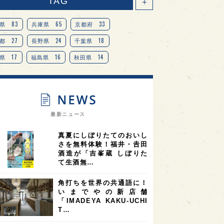
TAG
＋
83
65
33
県
兵庫県
京都府
27
24
18
都
長野県
千葉県
17
16
14
県
福島県
秋田県
14
14
13
県
宮城県
岐阜県
13
12
11
道
茨城県
栃木県
9
9
ニオンリーダーの視点
埼玉県
最新ニュース
8
7
7
県
山梨県
ヨーロッパ
真夏にしぼりたてのおいし
7
7
7
6
県
奈良県
滋賀県
和歌山県
さを無料体験！福井・𠮷田
酒造が「吉峯蔵 しぼりた
6
6
5
5
県
フランス
高知県
島根県
て生酒無…
5
5
5
4
E100
佐賀県
岡山県
岩手県
角打ちを世界の共通語に！
4
4
4
県
アメリカ
神奈川県
いまでやの新店舗
「IMADEYA KAKU-UCHI
4
3
3
3
県
三重県
大阪府
青森県
T…
3
3
3
2
県
スペイン
香港
福井県