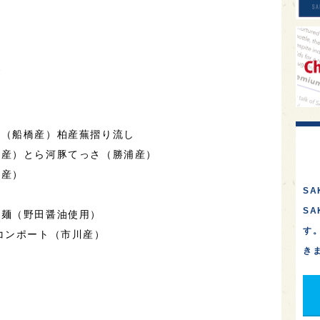
げ
ペ
丈（船橋産）柏産蕪摺り流し
み産）とら河豚てっさ（勝浦産）
谷産）
SA
）
S
け麺（野田醤油使用）
す
コンポート（市川産）
き