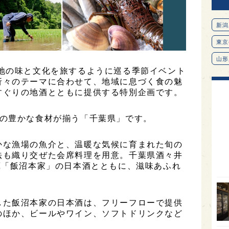
新潟
東京
山形
各地の味と文化を旅するように巡る季節イベント
愛知
折々のテーマに合わせて、地域に息づく食の魅
すぐりの地酒とともに提供する特別企画です。
北海
オピ
海の豊かな食材が揃う「千葉県」です。
広島
かな漁場の魚介と、温暖な気候に育まれた旬の
石川
法も織り交ぜた会席料理を用意。千葉県酒々井
富山
蔵「飯沼本家」の日本酒とともに、滋味あふれ
。
SAK
山口
した飯沼本家の日本酒は、フリーフローで提供
大分
のほか、ビールやワイン、ソフトドリンクなど
福岡