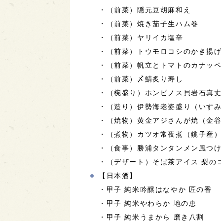
・（前菜）隠元豆胡麻和え
・（前菜）焼き茄子生ハム巻
・（前菜）ヤリイカ塩辛
・（前菜）トウモロコシのかき揚
・（前菜）帆立とトマトのカナッ
・（前菜）〆鯖炙り寿し
・（椀盛り）ホンビノス貝岩石真
・（造り）伊勢海老姿盛り（いす
・（焼物）黄金アジさんが焼（金
・（煮物）カツオ常夜煮（銚子産
・（食事）勝浦タンタンメン風つ
・（デザート）そば茶アイス 梨の
【日本酒】
・甲子 純米吟醸はなやか 匠の香
・甲子 純米やわらか 地の恵
・甲子 純米うまから 磨き八割