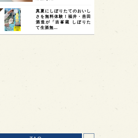
真夏にしぼりたてのおいし
さを無料体験！福井・𠮷田
酒造が「吉峯蔵 しぼりた
て生酒無…