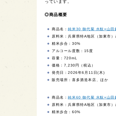
っています。
◎商品概要
商品名：
純米30 御代菊 水酛×山田
原料米：兵庫県特A地区（加東市）
精米歩合：30%
アルコール度数：15度
容量：720mL
価格：7,230円（税込）
発売日：2026年6月11日(木)
販売場所：喜多酒造本店、ほか
商品名：
純米60 御代菊 水酛×山田
原料米：兵庫県特A地区（加東市）
精米歩合：60%