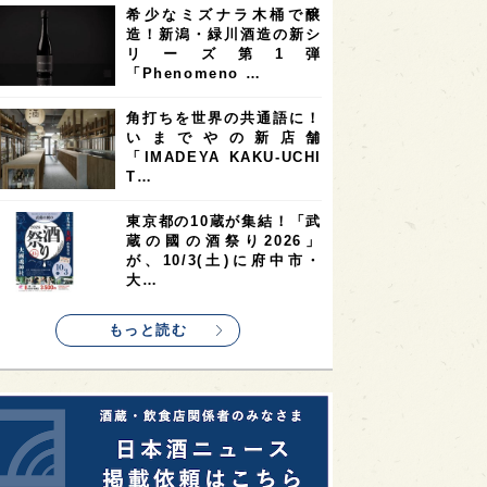
希少なミズナラ木桶で醸
2
2
2
造！新潟・緑川酒造の新シ
ストラリア
台湾
アジア
リーズ第1弾
2
1
1
KEの時代を生きる
静岡県
長崎県
「Phenomeno …
1
1
1
県
現役蔵人
愛媛県
角打ちを世界の共通語に！
いまでやの新店舗
1
1
1
めぐり
シンガポール
カナダ
「IMADEYA KAKU-UCHI
1
1
1
1
T…
県
熊本県
徳島県
北米
1
1
1
リス
ノルウェー
新宿区
東京都の10蔵が集結！「武
蔵の國の酒祭り2026」
1
1
1
伎町
沖縄県
鳥取県
が、10/3(土)に府中市・
大…
1
etimes_image_4
もっと読む