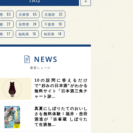
TAG
＋
83
65
33
県
兵庫県
京都府
27
24
18
都
長野県
千葉県
17
16
14
県
福島県
秋田県
14
14
13
県
宮城県
岐阜県
13
12
11
道
茨城県
栃木県
9
9
ニオンリーダーの視点
埼玉県
最新ニュース
8
7
7
県
山梨県
ヨーロッパ
10の設問に答えるだけ
7
7
7
6
県
奈良県
滋賀県
和歌山県
で“好みの日本酒”がわかる
無料サイト「日本酒三角チ
6
6
5
5
県
フランス
高知県
島根県
ャート診…
5
5
5
4
E100
佐賀県
岡山県
岩手県
真夏にしぼりたてのおいし
4
4
4
県
アメリカ
神奈川県
さを無料体験！福井・𠮷田
酒造が「吉峯蔵 しぼりた
4
3
3
3
県
三重県
大阪府
青森県
て生酒無…
3
3
3
2
県
スペイン
香港
福井県