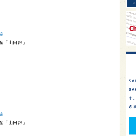
錦
産「山田錦」
SA
S
す
き
錦
産「山田錦」