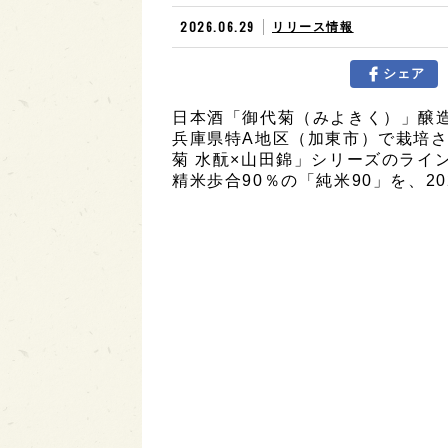
2026.06.29
リリース情報
シェア
日本酒「御代菊（みよきく）」醸
兵庫県特A地区（加東市）で栽培
菊 水酛×山田錦」シリーズのライ
精米歩合90％の「純米90」を、20