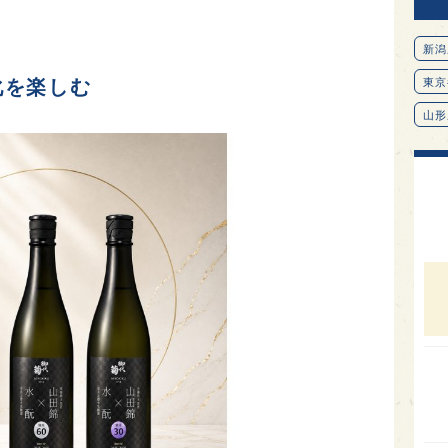
新潟
化を楽しむ
東京
山形
愛知
北海
オピ
広島
石川
富山
SAK
山口
大分
福岡