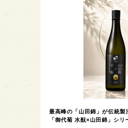
最高峰の「山田錦」が伝統製
「御代菊 水酛×山田錦」シリ