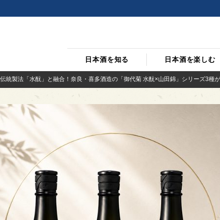
日本酒を知る
日本酒を楽しむ
伝統製法「水酛」と融合！奈良・喜多酒造の「御代菊 水酛×山田錦」シリーズ3種