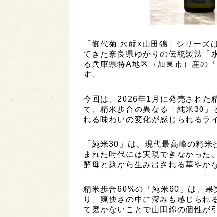
「御代菊 水酛×山田錦」シリーズは
てきた奈良県ゆかりの伝統製法「水
る兵庫県特A地区（加東市）産の
す。
今回は、2026年1月に発売された
て、精米歩合の異なる「純米30」
れる味わいの変化が感じられるラ
「純米30」は、現代最高峰の精米
まれた時代には実現できなかった、
酵母と麹から生み出される華やか
精米歩合60%の「純米60」は、
り、爽快さの中に深みも感じられる
て磨かないことで山田錦の個性が