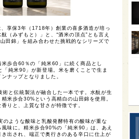
オー
SA
、享保3年（1718年）創業の喜多酒造が培っ
香川
酛（みずもと）」と、“酒米の頂点”とも言え
全蔵
「山田錦」を組み合わせた挑戦的なシリーズで
群馬
イギ
精米歩合60％の「純米60」に続く商品とし
と「純米90」が新登場。米を磨くことで生ま
歌舞
インナップとなりました。
sak
技術と伝統製法が融合した一本です。水酛が生
精米歩合30%という高精白の山田錦を使用。
な香りと、上質な甘さが特徴です。
果実のような酸味と乳酸発酵特有の酸味が重な
風味に。精米歩合90%の「純米90」は、あえ
引き出され、端正で奥行きのある辛口に仕上が