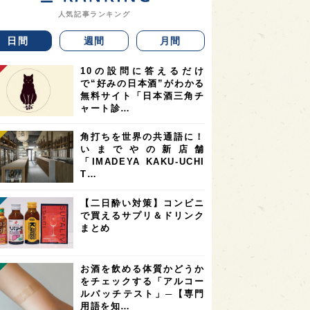
人気記事ランキング
日間
週間
月間
10の設問に答えるだけ
で“好みの日本酒”がわかる
無料サイト「日本酒三角チ
ャート診…
角打ちを世界の共通語に！
いまでやの新店舗
「IMADEYA KAKU-UCHI
T…
【二日酔い対策】コンビニ
で買えるサプリ＆ドリンク
まとめ
お酒を飲める体質かどうか
をチェックする「アルコー
ルパッチテスト」─【専門
用語を知…