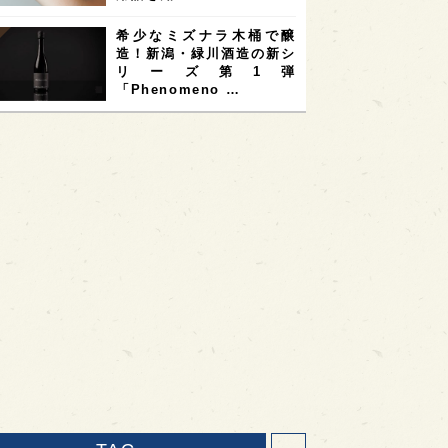
希少なミズナラ木桶で醸
造！新潟・緑川酒造の新シ
リーズ第1弾
「Phenomeno …