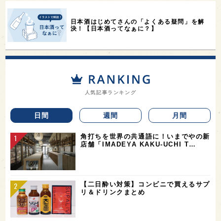
日本酒はじめてさんの「よくある疑問」を解
決！【日本酒ってなぁに？】
人気記事ランキング
日間
週間
月間
角打ちを世界の共通語に！いまでやの新
店舗「IMADEYA KAKU-UCHI T…
【二日酔い対策】コンビニで買えるサプ
リ＆ドリンクまとめ