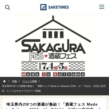
SAKETIMES
特集
リリース情報
埼玉県内の9つの酒蔵が集結！「酒蔵フェス Made in Saitama 2026」が、7/4(土)・5(日)に所沢
市・ところざわサクラタウンで開催
埼玉県内の9つの酒蔵が集結！「酒蔵フェス Made