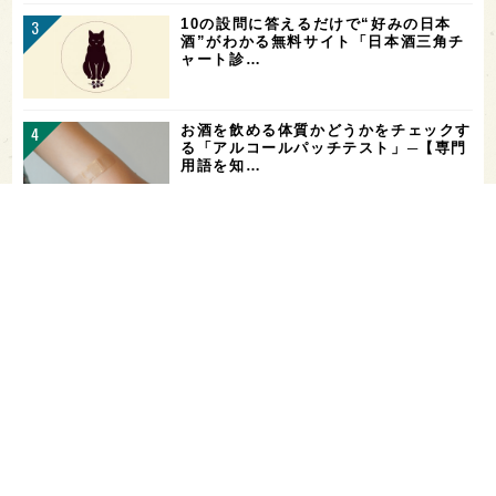
10の設問に答えるだけで“好みの日本
酒”がわかる無料サイト「日本酒三角チ
ャート診…
お酒を飲める体質かどうかをチェックす
る「アルコールパッチテスト」─【専門
用語を知…
花酵母で醸した18銘柄のお酒を飲み比
べ！「第16回 花の宴 in 東京」が、8/
…