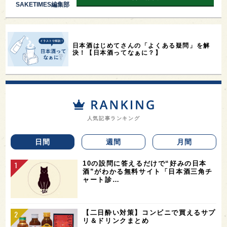
SAKETIMES編集部
日本酒はじめてさんの「よくある疑問」を解
決！【日本酒ってなぁに？】
人気記事ランキング
日間
週間
月間
10の設問に答えるだけで“好みの日本
酒”がわかる無料サイト「日本酒三角チ
ャート診…
【二日酔い対策】コンビニで買えるサプ
リ＆ドリンクまとめ