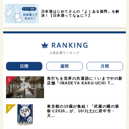
日本酒はじめてさんの「よくある疑問」を解
決！【日本酒ってなぁに？】
人気記事ランキング
日間
週間
月間
角打ちを世界の共通語に！いまでやの新
店舗「IMADEYA KAKU-UCHI T…
東京都の10蔵が集結！「武蔵の國の酒
祭り2026」が、10/3(土)に府中市・
大…