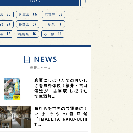
TAG
＋
83
65
33
県
兵庫県
京都府
27
24
18
都
長野県
千葉県
17
16
14
県
福島県
秋田県
14
14
13
県
宮城県
岐阜県
13
12
11
道
茨城県
栃木県
9
9
ニオンリーダーの視点
埼玉県
最新ニュース
8
7
7
県
山梨県
ヨーロッパ
真夏にしぼりたてのおいし
7
7
7
6
県
奈良県
滋賀県
和歌山県
さを無料体験！福井・𠮷田
酒造が「吉峯蔵 しぼりた
6
6
5
5
県
フランス
高知県
島根県
て生酒無…
5
5
5
4
E100
佐賀県
岡山県
岩手県
角打ちを世界の共通語に！
4
4
4
県
アメリカ
神奈川県
いまでやの新店舗
「IMADEYA KAKU-UCHI
4
3
3
3
県
三重県
大阪府
青森県
T…
3
3
3
2
県
スペイン
香港
福井県