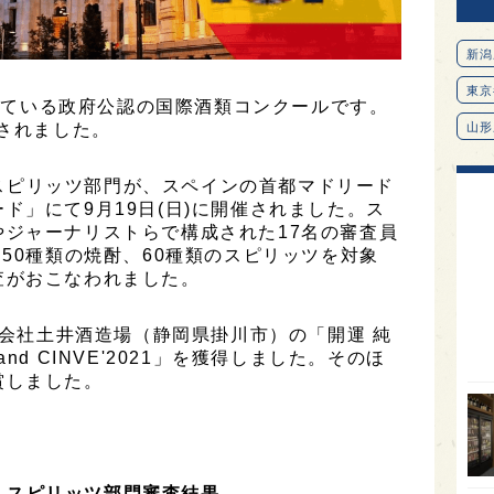
新潟
東京
されている政府公認の国際酒類コンクールです。
設されました。
山形
愛知
酎、スピリッツ部門が、スペインの首都マドリード
北海
ド」にて9月19日(日)に開催されました。ス
ジャーナリストらで構成された17名の審査員
オピ
、50種類の焼酎、60種類のスピリッツを対象
広島
査がおこなわれました。
石川
式会社土井酒造場（静岡県掛川市）の「開運 純
富山
nd CINVE'2021」を獲得しました。そのほ
賞しました。
SAK
山口
大分
焼酎、スピリッツ部門審査結果
福岡