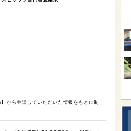
オー
SA
香川
全蔵
群馬
イギ
歌舞
sak
務局】から申請していただいた情報をもとに制