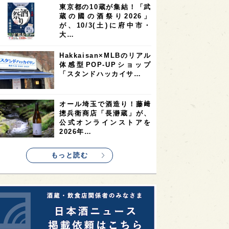
東京都の10蔵が集結！「武
2
2
2
蔵の國の酒祭り2026」
ストラリア
台湾
アジア
が、10/3(土)に府中市・
2
1
1
KEの時代を生きる
静岡県
長崎県
大…
1
1
1
県
現役蔵人
愛媛県
Hakkaisan×MLBのリアル
体感型POP-UPショップ
1
1
1
めぐり
シンガポール
カナダ
「スタンドハッカイサ…
1
1
1
1
県
熊本県
徳島県
北米
1
1
1
リス
ノルウェー
新宿区
オール埼玉で酒造り！藤﨑
摠兵衛商店「長瀞蔵」が、
1
1
1
伎町
沖縄県
鳥取県
公式オンラインストアを
2026年…
1
etimes_image_4
もっと読む