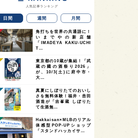
人気記事ランキング
日間
週間
月間
角打ちを世界の共通語に！
いまでやの新店舗
「IMADEYA KAKU-UCHI
T…
東京都の10蔵が集結！「武
蔵の國の酒祭り2026」
が、10/3(土)に府中市・
大…
真夏にしぼりたてのおいし
さを無料体験！福井・𠮷田
酒造が「吉峯蔵 しぼりた
て生酒無…
Hakkaisan×MLBのリアル
体感型POP-UPショップ
「スタンドハッカイサ…