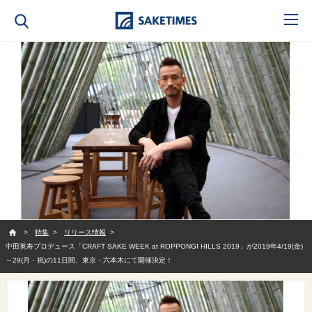
SAKETIMES
特集
リリース情報
中田英寿プロデュース「CRAFT SAKE WEEK at ROPPONGI HILLS 2019」が2019年4/19(金)
～29(月・祝)の11日間、東京・六本木にて開催決定！