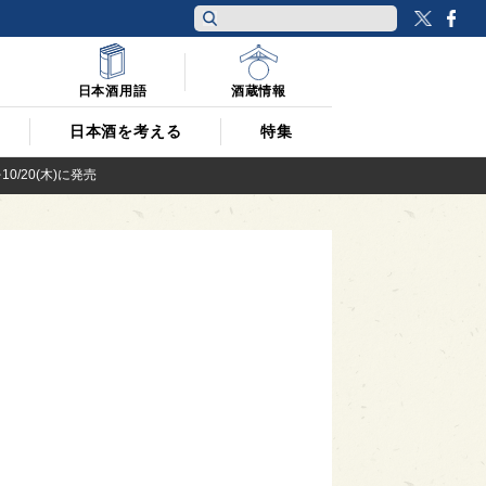
Twitt
F
日本酒用語
酒蔵情報
日本酒を考える
特集
/20(木)に発売