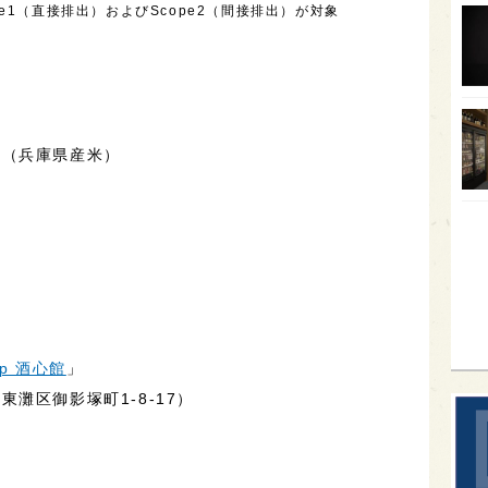
e1（直接排出）およびScope2（間接排出）が対象
オー
SA
香川
全蔵
じ（兵庫県産米）
群馬
イギ
歌舞
sak
op 酒心館
」
東灘区御影塚町1-8-17）