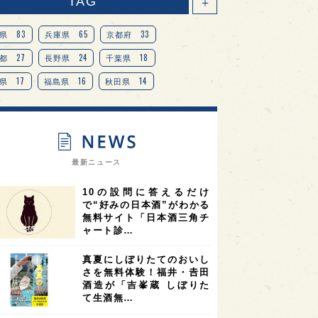
TAG
＋
83
65
33
県
兵庫県
京都府
27
24
18
都
長野県
千葉県
17
16
14
県
福島県
秋田県
14
14
13
県
宮城県
岐阜県
13
12
11
道
茨城県
栃木県
9
9
ニオンリーダーの視点
埼玉県
最新ニュース
8
7
7
県
山梨県
ヨーロッパ
10の設問に答えるだけ
7
7
7
6
県
奈良県
滋賀県
和歌山県
で“好みの日本酒”がわかる
無料サイト「日本酒三角チ
6
6
5
5
県
フランス
高知県
島根県
ャート診…
5
5
5
4
E100
佐賀県
岡山県
岩手県
真夏にしぼりたてのおいし
4
4
4
県
アメリカ
神奈川県
さを無料体験！福井・𠮷田
酒造が「吉峯蔵 しぼりた
4
3
3
3
県
三重県
大阪府
青森県
て生酒無…
3
3
3
2
県
スペイン
香港
福井県