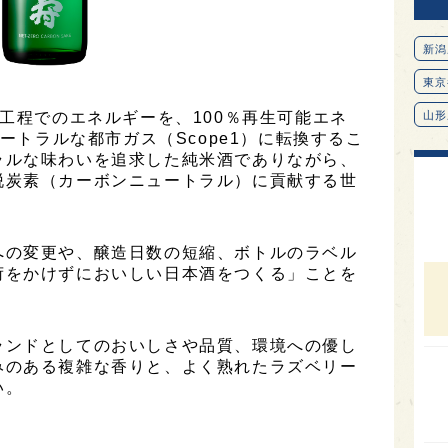
新潟
東京
造工程でのエネルギーを、100％再生可能エネ
山形
ュートラルな都市ガス（Scope1）に転換するこ
愛知
ラルな味わいを追求した純米酒でありながら、
脱炭素（カーボンニュートラル）に貢献する世
北海
オピ
広島
への変更や、醸造日数の短縮、ボトルのラベル
荷をかけずにおいしい日本酒をつくる」ことを
石川
富山
ランドとしてのおいしさや品質、環境への優し
SAK
みのある複雑な香りと、よく熟れたラズベリー
山口
い。
大分
福岡