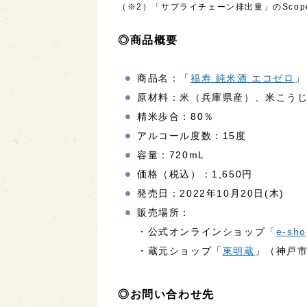
（※2）「サプライチェーン排出量」のScop
◎商品概要
商品名：「
福寿 純米酒 エコゼロ
」
原材料：米（兵庫県産）、米こう
精米歩合：80％
アルコール度数：15度
容量：720mL
価格（税込）：1,650円
発売日：2022年10月20日(木)
販売場所：
・公式オンラインショップ「
e-sh
・蔵元ショップ「
東明蔵
」（神戸市
◎お問い合わせ先