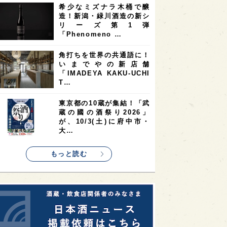
希少なミズナラ木桶で醸
2
2
2
造！新潟・緑川酒造の新シ
ストラリア
台湾
アジア
リーズ第1弾
2
1
1
KEの時代を生きる
静岡県
長崎県
「Phenomeno …
1
1
1
県
現役蔵人
愛媛県
角打ちを世界の共通語に！
いまでやの新店舗
1
1
1
めぐり
シンガポール
カナダ
「IMADEYA KAKU-UCHI
1
1
1
1
T…
県
熊本県
徳島県
北米
1
1
1
リス
ノルウェー
新宿区
東京都の10蔵が集結！「武
蔵の國の酒祭り2026」
1
1
1
伎町
沖縄県
鳥取県
が、10/3(土)に府中市・
大…
1
etimes_image_4
もっと読む