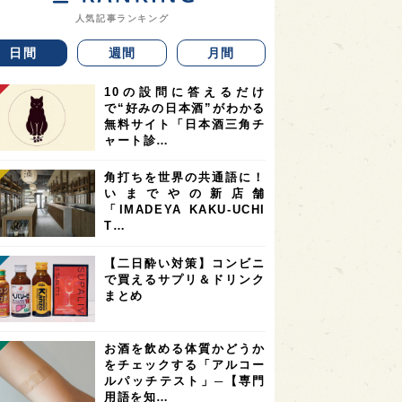
人気記事ランキング
日間
週間
月間
10の設問に答えるだけ
で“好みの日本酒”がわかる
無料サイト「日本酒三角チ
ャート診…
角打ちを世界の共通語に！
いまでやの新店舗
「IMADEYA KAKU-UCHI
T…
【二日酔い対策】コンビニ
で買えるサプリ＆ドリンク
まとめ
お酒を飲める体質かどうか
をチェックする「アルコー
ルパッチテスト」─【専門
用語を知…