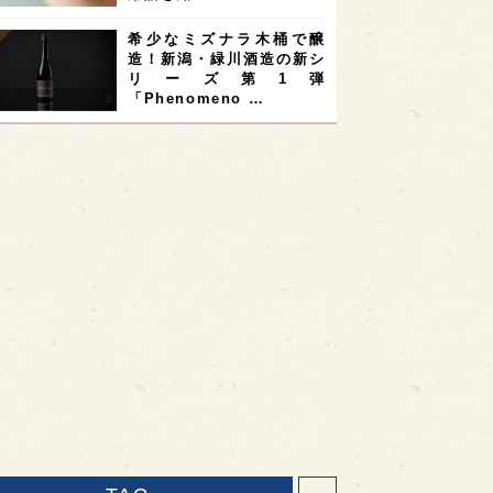
希少なミズナラ木桶で醸
造！新潟・緑川酒造の新シ
リーズ第1弾
「Phenomeno …