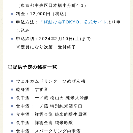
（東京都中央区日本橋小舟町4-1）
料金：12,000円（税込）
申込方法：
「縁結び会TOKYO」公式サイト
より申
し込み
申込締切：2024年2月10日(土)まで
※定員になり次第、受付終了
◎提供予定の銘柄一覧
ウェルカムドリンク：ひめぜん梅
乾杯酒：すず音
食中酒：一ノ蔵 松山天 純米大吟醸
食中酒：一ノ蔵 特別純米酒辛口
食中酒：祥雲金龍 純米吟醸生原酒
食中酒：祥雲金龍 純米吟醸
食中酒：スパークリング純米酒