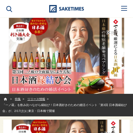
SAKETIMES
特集
リリース情報
「一ノ蔵」を飲み比べながら縁結び！日本酒好きのための婚活イベント「第3回 日本酒縁結び
会」が、2/17(土)に東京・日本橋で開催