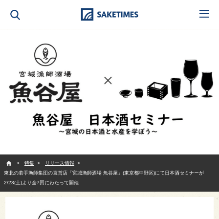
SAKETIMES
特集
リリース情報
東北の若手漁師集団の直営店「宮城漁師酒場 魚谷屋」(東京都中野区)にて日本酒セミナーが
2/23(土)より全7回にわたって開催