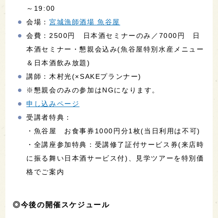
～19:00
会場：
宮城漁師酒場 魚谷屋
会費：2500円 日本酒セミナーのみ／7000円 日
本酒セミナー・懇親会込み(魚谷屋特別水産メニュー
＆日本酒飲み放題)
講師：木村光(×SAKEプランナー)
※懇親会のみの参加はNGになります。
申し込みページ
受講者特典：
・魚谷屋 お食事券1000円分1枚(当日利用は不可)
・全講座参加特典：受講修了証付サービス券(来店時
に振る舞い日本酒サービス付)、見学ツアーを特別価
格でご案内
◎今後の開催スケジュール