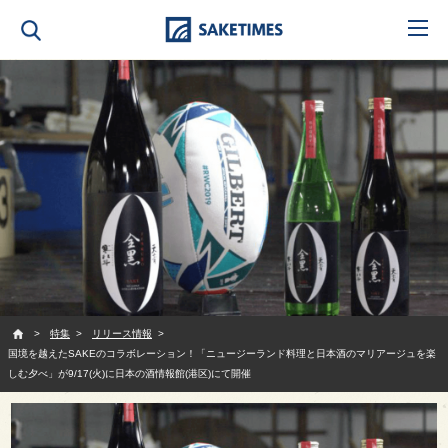
SAKETIMES
特集
リリース情報
国境を越えたSAKEのコラボレーション！「ニュージーランド料理と日本酒のマリアージュを楽
しむ夕べ」が9/17(火)に日本の酒情報館(港区)にて開催