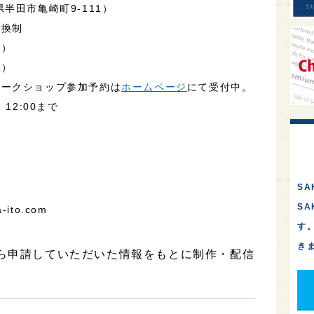
半田市亀崎町9-111）
交換制
枚）
枚）
ワークショップ参加予約は
ホームページ
にて受付中。
12:00まで
SA
S
ito.com
す
き
から申請していただいた情報をもとに制作・配信