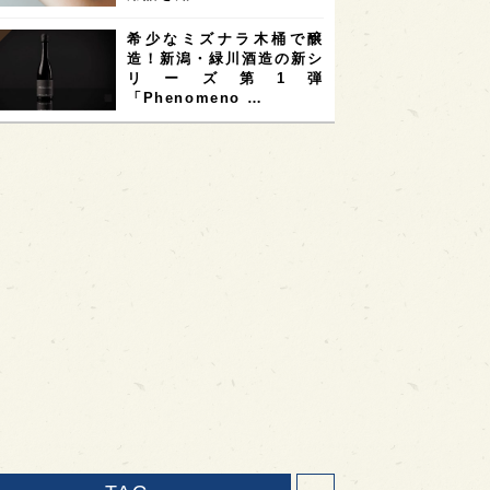
希少なミズナラ木桶で醸
造！新潟・緑川酒造の新シ
リーズ第1弾
「Phenomeno …