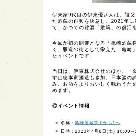
伊東家9代目の伊東優さんは、祖
た酒蔵の再興を決意し、2021年
て、かつての銘酒「敷嶋」の復活
今回が初の開催となる「亀崎酒蔵
く、醸造の街として栄えた「亀崎
たイベントです。
当日は、伊東株式会社のほか、「
す山忠本家酒造も参加。日本酒の
み、お酒をよりおいしく味わうた
めます。
◎イベント情報
名称：
亀崎酒蔵祭 0から1へ
日時：2023年4月8日(土) 10:00～1