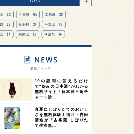
TAG
＋
83
65
33
県
兵庫県
京都府
27
24
18
都
長野県
千葉県
17
16
14
県
福島県
秋田県
14
14
13
県
宮城県
岐阜県
13
12
11
道
茨城県
栃木県
9
9
ニオンリーダーの視点
埼玉県
最新ニュース
8
7
7
県
山梨県
ヨーロッパ
10の設問に答えるだけ
7
7
7
6
県
奈良県
滋賀県
和歌山県
で“好みの日本酒”がわかる
無料サイト「日本酒三角チ
6
6
5
5
県
フランス
高知県
島根県
ャート診…
5
5
5
4
E100
佐賀県
岡山県
岩手県
真夏にしぼりたてのおいし
4
4
4
県
アメリカ
神奈川県
さを無料体験！福井・𠮷田
酒造が「吉峯蔵 しぼりた
4
3
3
3
県
三重県
大阪府
青森県
て生酒無…
3
3
3
2
県
スペイン
香港
福井県