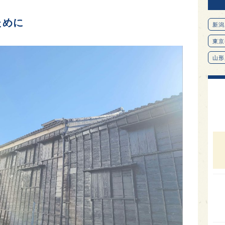
ために
新潟
東京
山形
愛知
北海
オピ
広島
石川
富山
SAK
山口
大分
福岡