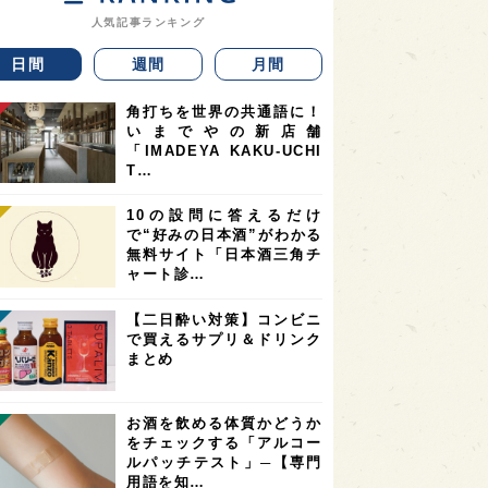
人気記事ランキング
日間
週間
月間
角打ちを世界の共通語に！
いまでやの新店舗
「IMADEYA KAKU-UCHI
T…
10の設問に答えるだけ
で“好みの日本酒”がわかる
無料サイト「日本酒三角チ
ャート診…
【二日酔い対策】コンビニ
で買えるサプリ＆ドリンク
まとめ
お酒を飲める体質かどうか
をチェックする「アルコー
ルパッチテスト」─【専門
用語を知…