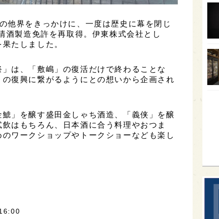
オー
父の他界をきっかけに、一度は歴史に幕を閉じ
SA
に清酒製造免許を再取得。伊東株式会社とし
を果たしました。
香川
全蔵
祭」は、「敷嶋」の復活だけで終わることな
」の復興に繋がるようにとの想いから企画され
群馬
イギ
歌舞
金鯱」を醸す盛田金しゃち酒造、「義侠」を醸
試飲はもちろん、日本酒に合う料理やおつま
sak
めのワークショップやトークショーなども楽し
6:00