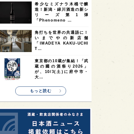
希少なミズナラ木桶で醸
2
2
2
造！新潟・緑川酒造の新シ
ストラリア
台湾
アジア
リーズ第1弾
2
1
1
KEの時代を生きる
静岡県
長崎県
「Phenomeno …
1
1
1
県
現役蔵人
愛媛県
角打ちを世界の共通語に！
いまでやの新店舗
1
1
1
めぐり
シンガポール
カナダ
「IMADEYA KAKU-UCHI
1
1
1
1
T…
県
熊本県
徳島県
北米
1
1
1
リス
ノルウェー
新宿区
東京都の10蔵が集結！「武
蔵の國の酒祭り2026」
1
1
1
伎町
沖縄県
鳥取県
が、10/3(土)に府中市・
大…
1
etimes_image_4
もっと読む