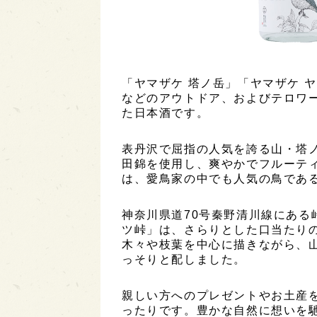
「ヤマザケ 塔ノ岳」「ヤマザケ 
などのアウトドア、およびテロワ
た日本酒です。
表丹沢で屈指の人気を誇る山・塔
田錦を使用し、爽やかでフルーテ
は、愛鳥家の中でも人気の鳥であ
神奈川県道70号秦野清川線にある
ツ峠」は、さらりとした口当たり
木々や枝葉を中心に描きながら、
っそりと配しました。
親しい方へのプレゼントやお土産
ったりです。豊かな自然に想いを