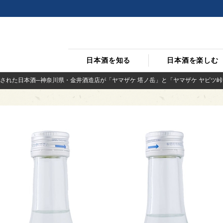
日本酒を知る
日本酒を楽しむ
された日本酒─神奈川県・金井酒造店が「ヤマザケ 塔ノ岳」と「ヤマザケ ヤビツ峠」を