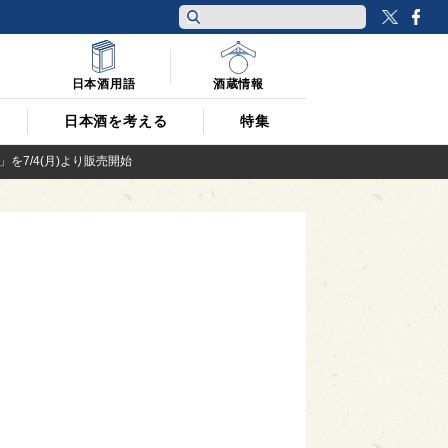
Twitt
F
日本酒用語
酒蔵情報
日本酒を考える
特集
7/4(月)より販売開始