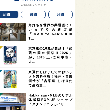
人気記事ランキング
日間
週間
月間
角打ちを世界の共通語に！
いまでやの新店舗
「IMADEYA KAKU-UCHI
T…
東京都の10蔵が集結！「武
蔵の國の酒祭り2026」
が、10/3(土)に府中市・
大…
真夏にしぼりたてのおいし
さを無料体験！福井・𠮷田
酒造が「吉峯蔵 しぼりた
て生酒無…
Hakkaisan×MLBのリアル
体感型POP-UPショップ
「スタンドハッカイサ…