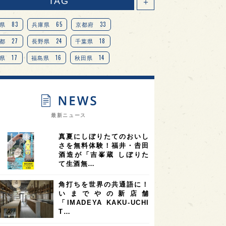
TAG
＋
83
65
33
県
兵庫県
京都府
27
24
18
都
長野県
千葉県
17
16
14
県
福島県
秋田県
14
14
13
県
宮城県
岐阜県
13
12
11
道
茨城県
栃木県
9
9
ニオンリーダーの視点
埼玉県
最新ニュース
8
7
7
県
山梨県
ヨーロッパ
真夏にしぼりたてのおいし
7
7
7
6
県
奈良県
滋賀県
和歌山県
さを無料体験！福井・𠮷田
酒造が「吉峯蔵 しぼりた
6
6
5
5
県
フランス
高知県
島根県
て生酒無…
5
5
5
4
E100
佐賀県
岡山県
岩手県
角打ちを世界の共通語に！
4
4
4
県
アメリカ
神奈川県
いまでやの新店舗
「IMADEYA KAKU-UCHI
4
3
3
3
県
三重県
大阪府
青森県
T…
3
3
3
2
県
スペイン
香港
福井県