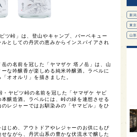
新潟
東京
ヤビツ峠」は、登山やキャンプ、バーベキュー
山形
ールとしての丹沢の恵みからインスパイアされ
愛知
北海
ノ岳の名前を冠した「ヤマザケ 塔ノ岳」は、山
オピ
ィーな吟醸香が楽しめる純米吟醸酒。ラベルに
広島
る「オオルリ」を描きました。
石川
峠・ヤビツ峠の名前を冠した「ヤマザケ ヤビ
富山
の本醸造酒。ラベルには、峠の緑を連想させる
山のレジャーではお馴染みの「ヤマビル」をひ
SAK
山口
大分
をはじめ、アウトドアやレジャーのお供にもぴ
馳せながら、丹沢山系の豊かな伏流水で醸した
福岡