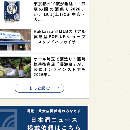
東京都の10蔵が集結！「武
2
2
2
蔵の國の酒祭り2026」
ストラリア
台湾
アジア
が、10/3(土)に府中市・
2
1
1
KEの時代を生きる
静岡県
長崎県
大…
1
1
1
県
現役蔵人
愛媛県
Hakkaisan×MLBのリアル
体感型POP-UPショップ
1
1
1
めぐり
シンガポール
カナダ
「スタンドハッカイサ…
1
1
1
1
県
熊本県
徳島県
北米
1
1
1
リス
ノルウェー
新宿区
オール埼玉で酒造り！藤﨑
摠兵衛商店「長瀞蔵」が、
1
1
1
伎町
沖縄県
鳥取県
公式オンラインストアを
2026年…
1
etimes_image_4
もっと読む