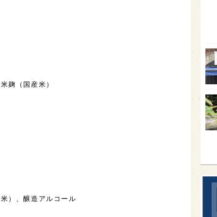
オー
SA
香川
全蔵
群馬
、米麹（国産米）
イギ
歌舞
sak
産米）、醸造アルコール