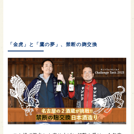
「金虎」と「鷹の夢」、禁断の麹交換