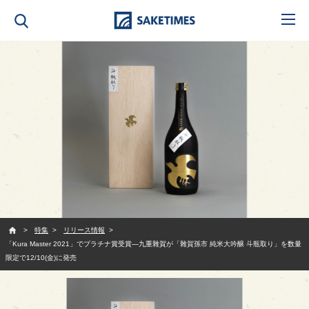
SAKETIMES
特集
リリース情報
「Kura Master 2021」でプラチナ賞受賞—九重雜賀が「雜賀孫市 純米大吟醸 斗瓶取り」を数量
限定で12/10(金)に発売