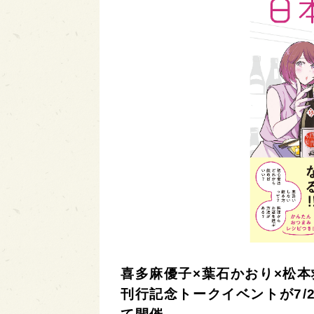
喜多麻優子×葉石かおり×松本
刊行記念トークイベントが7/2