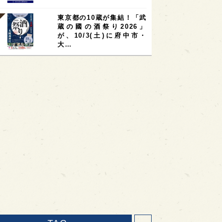
東京都の10蔵が集結！「武
蔵の國の酒祭り2026」
が、10/3(土)に府中市・
大…