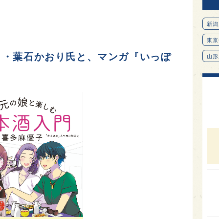
新潟
東京
ト・葉石かおり氏と、マンガ『いっぽ
山形
ト
愛知
北海
オピ
広島
石川
富山
SAK
山口
大分
福岡