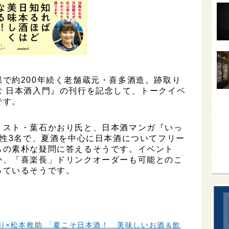
オー
SA
香川
全蔵
で約200年続く老舗蔵元・喜多酒造。跡取り
群馬
む 日本酒入門』の刊行を記念して、トークイベ
イギ
です。
歌舞
リスト・葉石かおり氏と、日本酒マンガ『いっ
sak
女性3名で、夏酒を中心に日本酒についてフリー
らの素朴な疑問に答えるそうです。イベント
か、「喜楽長」ドリンクオーダーも可能とのこ
っているそうです。
り×松本救助 「夏こそ日本酒！ 美味しいお酒＆飲