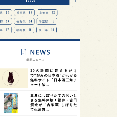
TAG
＋
83
65
33
県
兵庫県
京都府
27
24
18
都
長野県
千葉県
17
16
14
県
福島県
秋田県
14
14
13
県
宮城県
岐阜県
13
12
11
道
茨城県
栃木県
9
9
ニオンリーダーの視点
埼玉県
最新ニュース
8
7
7
県
山梨県
ヨーロッパ
10の設問に答えるだけ
7
7
7
6
県
奈良県
滋賀県
和歌山県
で“好みの日本酒”がわかる
無料サイト「日本酒三角チ
6
6
5
5
県
フランス
高知県
島根県
ャート診…
5
5
5
4
E100
佐賀県
岡山県
岩手県
真夏にしぼりたてのおいし
4
4
4
県
アメリカ
神奈川県
さを無料体験！福井・𠮷田
酒造が「吉峯蔵 しぼりた
4
3
3
3
県
三重県
大阪府
青森県
て生酒無…
3
3
3
2
県
スペイン
香港
福井県