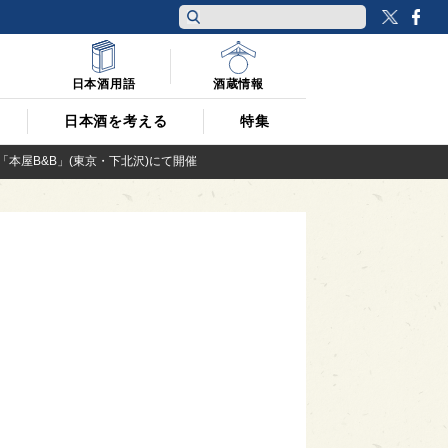
Twitt
F
日本酒用語
酒蔵情報
日本酒を考える
特集
「本屋B&B」(東京・下北沢)にて開催