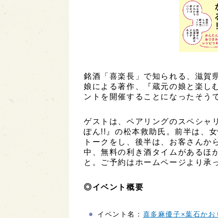
銘酒「喜楽長」で知られる、滋賀県
娘による著作、『蔵元の娘と楽し
ントを開催することになったそう
ゲストは、ペアリングのスペシャ
ぽん!!』の松本救助氏。前半は、
トークをし、後半は、お客さんか
中、無料の利き酒タイムがあるほ
と。ご予約はホームページより承
◎イベント概要
イベント名：
喜多麻優子×葉石かお