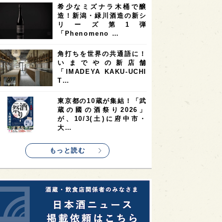
希少なミズナラ木桶で醸
2
2
2
造！新潟・緑川酒造の新シ
ストラリア
台湾
アジア
リーズ第1弾
2
1
1
KEの時代を生きる
静岡県
長崎県
「Phenomeno …
1
1
1
県
現役蔵人
愛媛県
角打ちを世界の共通語に！
いまでやの新店舗
1
1
1
めぐり
シンガポール
カナダ
「IMADEYA KAKU-UCHI
1
1
1
1
T…
県
熊本県
徳島県
北米
1
1
1
リス
ノルウェー
新宿区
東京都の10蔵が集結！「武
蔵の國の酒祭り2026」
1
1
1
伎町
沖縄県
鳥取県
が、10/3(土)に府中市・
大…
1
etimes_image_4
もっと読む