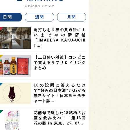
人気記事ランキング
日間
週間
月間
角打ちを世界の共通語に！
いまでやの新店舗
「IMADEYA KAKU-UCHI
T…
【二日酔い対策】コンビニ
で買えるサプリ＆ドリンク
まとめ
10の設問に答えるだけ
で“好みの日本酒”がわかる
無料サイト「日本酒三角チ
ャート診…
花酵母で醸した18銘柄のお
酒を飲み比べ！「第16回
花の宴 in 東京」が、8/…