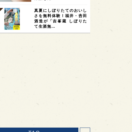
真夏にしぼりたてのおいし
さを無料体験！福井・𠮷田
酒造が「吉峯蔵 しぼりた
て生酒無…