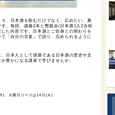
オー
SA
こそ、日本酒を飲むだけでなく、広めたい、薦
香川
す。毎回、講義2本と懇親会(日本酒1人2合程
実した内容です。日本酒とご自身との関わりを
全蔵
いて「自分の言葉」で語り、広められるように
群馬
イギ
に、日本人として国酒である日本酒の歴史や文
歌舞
生が豊かになる講座で学びませんか。
sak
座
)、火曜日コースは14日(火)