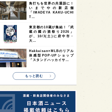
角打ちを世界の共通語に！
2
2
2
いまでやの新店舗
ストラリア
台湾
アジア
「IMADEYA KAKU-UCHI
2
1
1
KEの時代を生きる
静岡県
長崎県
T…
1
1
1
県
現役蔵人
愛媛県
東京都の10蔵が集結！「武
蔵の國の酒祭り2026」
1
1
1
めぐり
シンガポール
カナダ
が、10/3(土)に府中市・
1
1
1
1
大…
県
熊本県
徳島県
北米
1
1
1
リス
ノルウェー
新宿区
Hakkaisan×MLBのリアル
体感型POP-UPショップ
1
1
1
伎町
沖縄県
鳥取県
「スタンドハッカイサ…
1
etimes_image_4
もっと読む