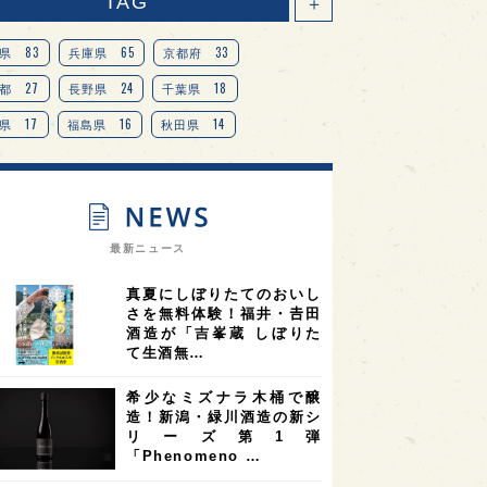
TAG
＋
83
65
33
県
兵庫県
京都府
27
24
18
都
長野県
千葉県
17
16
14
県
福島県
秋田県
14
14
13
県
宮城県
岐阜県
13
12
11
道
茨城県
栃木県
9
9
ニオンリーダーの視点
埼玉県
最新ニュース
8
7
7
県
山梨県
ヨーロッパ
真夏にしぼりたてのおいし
7
7
7
6
県
奈良県
滋賀県
和歌山県
さを無料体験！福井・𠮷田
酒造が「吉峯蔵 しぼりた
6
6
5
5
県
フランス
高知県
島根県
て生酒無…
5
5
5
4
E100
佐賀県
岡山県
岩手県
希少なミズナラ木桶で醸
4
4
4
県
アメリカ
神奈川県
造！新潟・緑川酒造の新シ
リーズ第1弾
4
3
3
3
県
三重県
大阪府
青森県
「Phenomeno …
3
3
3
2
県
スペイン
香港
福井県