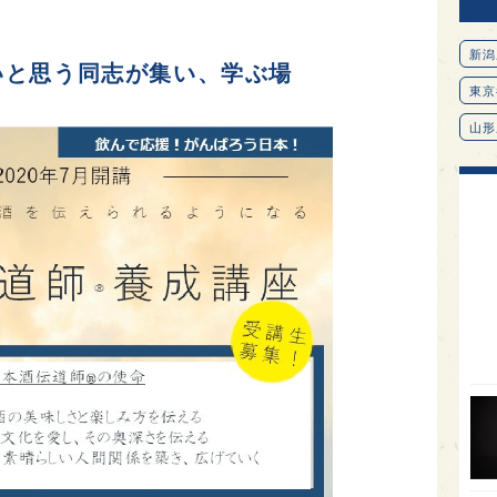
新潟
いと思う同志が集い、学ぶ場
東京
山形
愛知
北海
オピ
広島
石川
富山
SAK
山口
大分
福岡