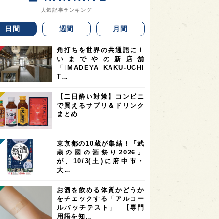
人気記事ランキング
日間
週間
月間
角打ちを世界の共通語に！
いまでやの新店舗
「IMADEYA KAKU-UCHI
T…
【二日酔い対策】コンビニ
で買えるサプリ＆ドリンク
まとめ
東京都の10蔵が集結！「武
蔵の國の酒祭り2026」
が、10/3(土)に府中市・
大…
お酒を飲める体質かどうか
をチェックする「アルコー
ルパッチテスト」─【専門
用語を知…