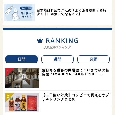
日本酒はじめてさんの「よくある疑問」を解
決！【日本酒ってなぁに？】
人気記事ランキング
日間
週間
月間
角打ちを世界の共通語に！いまでやの新
店舗「IMADEYA KAKU-UCHI T…
【二日酔い対策】コンビニで買えるサプ
リ＆ドリンクまとめ