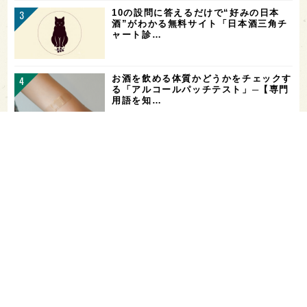
10の設問に答えるだけで“好みの日本
酒”がわかる無料サイト「日本酒三角チ
ャート診…
お酒を飲める体質かどうかをチェックす
る「アルコールパッチテスト」─【専門
用語を知…
花酵母で醸した18銘柄のお酒を飲み比
べ！「第16回 花の宴 in 東京」が、8/
…