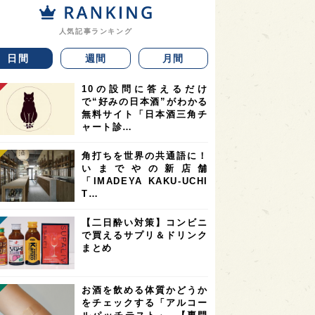
人気記事ランキング
日間
週間
月間
10の設問に答えるだけ
で“好みの日本酒”がわかる
無料サイト「日本酒三角チ
ャート診…
角打ちを世界の共通語に！
いまでやの新店舗
「IMADEYA KAKU-UCHI
T…
【二日酔い対策】コンビニ
で買えるサプリ＆ドリンク
まとめ
お酒を飲める体質かどうか
をチェックする「アルコー