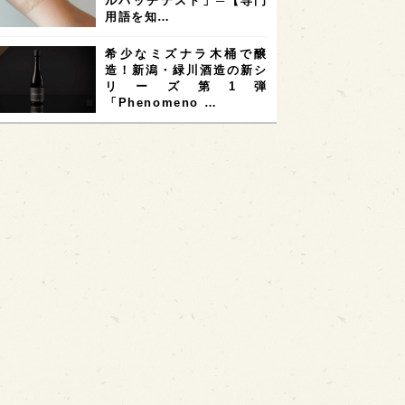
ルパッチテスト」─【専門
用語を知…
希少なミズナラ木桶で醸
造！新潟・緑川酒造の新シ
リーズ第1弾
「Phenomeno …