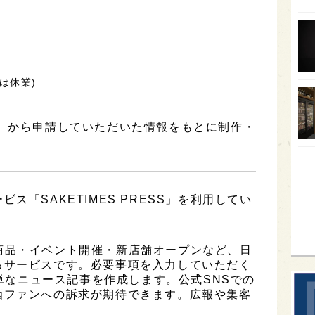
福岡
オー
SA
日は休業)
香川
全蔵
社】から申請していただいた情報をもとに制作・
群馬
イギ
歌舞
ス「SAKETIMES PRESS」を利用してい
sak
は、新商品・イベント開催・新店舗オープンなど、日
るサービスです。必要事項を入力していただく
簡単なニュース記事を作成します。公式SNSでの
酒ファンへの訴求が期待できます。広報や集客