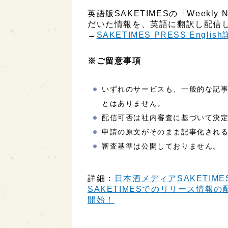
英語版SAKETIMESの「Week
だいた情報を、英語に翻訳し配信し
→
SAKETIMES PRESS Englis
※ご留意事項
いずれのサービスも、一般的な記
とはありません。
配信可否は社内審査に基づいて決
申請の原文がそのまま記事化され
審査基準は公開しておりません。
詳細：
日本酒メディアSAKETIME
SAKETIMESでのリリース情報の配
開始！