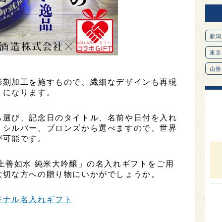
新潟
東京
山形
彫刻加工を施すもので、繊細なデザインも再現
愛知
りになります。
北海
ら選び、記念日のタイトル、名前や日付を入れ
オピ
、シルバー、ブロンズから選べますので、世界
広島
が可能です。
石川
上善如水 純米大吟醸」の名入れギフトをご用
富山
大切な方への贈り物にいかがでしょうか。
SAK
ジナル名入れギフト
山口
大分