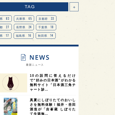
TAG
＋
83
65
33
県
兵庫県
京都府
27
24
18
都
長野県
千葉県
17
16
14
県
福島県
秋田県
14
14
13
県
宮城県
岐阜県
13
12
11
道
茨城県
栃木県
9
9
ニオンリーダーの視点
埼玉県
最新ニュース
8
7
7
県
山梨県
ヨーロッパ
10の設問に答えるだけ
7
7
7
6
県
奈良県
滋賀県
和歌山県
で“好みの日本酒”がわかる
無料サイト「日本酒三角チ
6
6
5
5
県
フランス
高知県
島根県
ャート診…
5
5
5
4
E100
佐賀県
岡山県
岩手県
真夏にしぼりたてのおいし
4
4
4
県
アメリカ
神奈川県
さを無料体験！福井・𠮷田
酒造が「吉峯蔵 しぼりた
4
3
3
3
県
三重県
大阪府
青森県
て生酒無…