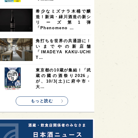
3
3
3
2
県
スペイン
香港
福井県
希少なミズナラ木桶で醸
2
2
2
造！新潟・緑川酒造の新シ
ストラリア
台湾
アジア
リーズ第1弾
2
1
1
KEの時代を生きる
静岡県
長崎県
「Phenomeno …
1
1
1
県
現役蔵人
愛媛県
角打ちを世界の共通語に！
いまでやの新店舗
1
1
1
めぐり
シンガポール
カナダ
「IMADEYA KAKU-UCHI
1
1
1
1
T…
県
熊本県
徳島県
北米
1
1
1
リス
ノルウェー
新宿区
東京都の10蔵が集結！「武
蔵の國の酒祭り2026」
1
1
1
伎町
沖縄県
鳥取県
が、10/3(土)に府中市・
大…
1
etimes_image_4
もっと読む