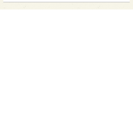
PAGE TOP
日本酒をもっと知りたくなるWEBメディア
SAKETIMESについて
運営会社
お問い合わせ
プライバシーポリシー
ライター募集
広告掲載をご希望の方へ
海外版はこちら
Twitter
Facebook
お酒は20歳になってから。ストップ飲酒運転。
妊娠中や授乳期の飲酒はやめましょう。