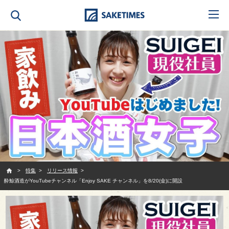
SAKETIMES
特集
リリース情報
酔鯨酒造がYouTubeチャンネル「Enjoy SAKE チャンネル」を8/20(金)に開設