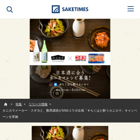
SAKETIMES
特集
リリース情報
カニカマメーカー・スギヨと、数馬酒造がSNSコラボ企画「＃ちくはと酔うカニカマ」キャンペ
ーンを実施