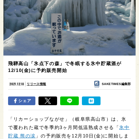
飛騨高山「氷点下の森」で冬眠する氷中貯蔵酒が
12/10(金)に予約販売開始
2021.12.10
リリース情報
SAKETIMES編集部
シェア
「リカーショップながせ」（岐阜県高山市）は、氷
で覆われた蔵で冬季約3ヶ月間低温熟成させる「
氷中
貯蔵 熊の涙
」の予約販売を12月10日(金)に開始しま