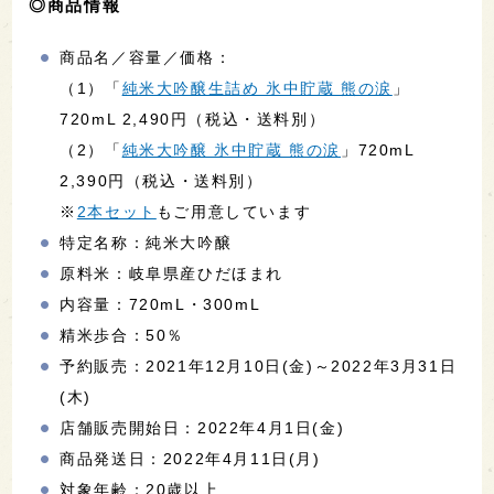
◎商品情報
商品名／容量／価格：
（1）「
純米大吟醸生詰め 氷中貯蔵 熊の涙
」
720mL 2,490円（税込・送料別）
（2）「
純米大吟醸 氷中貯蔵 熊の涙
」720mL
2,390円（税込・送料別）
※
2本セット
もご用意しています
特定名称：純米大吟醸
原料米：岐阜県産ひだほまれ
内容量：720mL・300mL
精米歩合：50％
予約販売：2021年12月10日(金)～2022年3月31日
(木)
店舗販売開始日：2022年4月1日(金)
商品発送日：2022年4月11日(月)
対象年齢：20歳以上