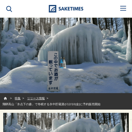
SAKETIMES
特集
リリース情報
飛騨高山「氷点下の森」で冬眠する氷中貯蔵酒が12/10(金)に予約販売開始