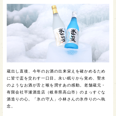
蔵出し直後、今年のお酒の出来栄えを確かめるため
に皆で盃を交わす一口目。永い眠りから覚め、聖水
のようなお酒が舌と喉を潤すあの感動。老舗蔵元・
有限会社平瀬酒造店（岐阜県高山市）のまっすぐな
酒造りの心。「氷の守人」小林さんの氷作りのへ執
念。