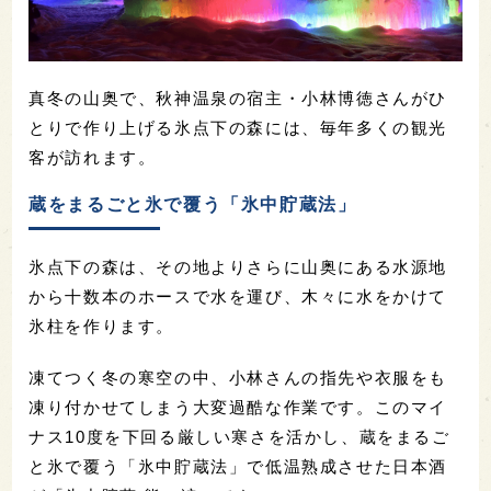
真冬の山奥で、秋神温泉の宿主・小林博徳さんがひ
とりで作り上げる氷点下の森には、毎年多くの観光
客が訪れます。
蔵をまるごと氷で覆う「氷中貯蔵法」
氷点下の森は、その地よりさらに山奥にある水源地
から十数本のホースで水を運び、木々に水をかけて
氷柱を作ります。
凍てつく冬の寒空の中、小林さんの指先や衣服をも
凍り付かせてしまう大変過酷な作業です。このマイ
ナス10度を下回る厳しい寒さを活かし、蔵をまるご
と氷で覆う「氷中貯蔵法」で低温熟成させた日本酒