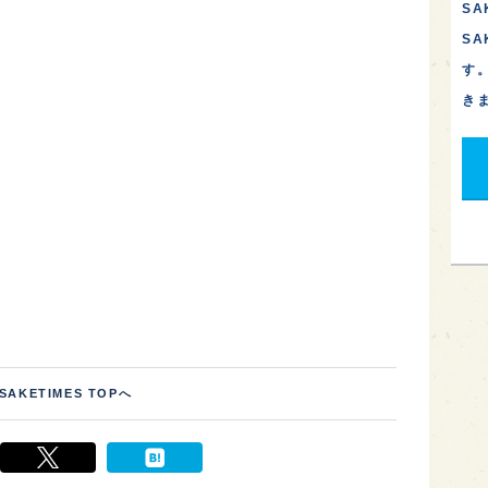
SA
S
す
き
SAKETIMES TOPへ