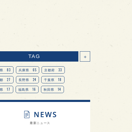
TAG
＋
83
65
33
県
兵庫県
京都府
27
24
18
都
長野県
千葉県
17
16
14
県
福島県
秋田県
14
14
13
県
宮城県
岐阜県
13
12
11
道
茨城県
栃木県
9
9
ニオンリーダーの視点
埼玉県
最新ニュース
8
7
7
県
山梨県
ヨーロッパ