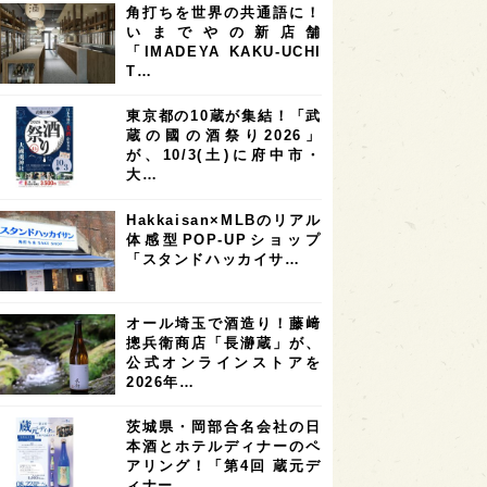
角打ちを世界の共通語に！
7
7
7
6
県
奈良県
滋賀県
和歌山県
いまでやの新店舗
「IMADEYA KAKU-UCHI
6
6
5
5
県
フランス
高知県
島根県
T…
5
5
5
4
E100
佐賀県
岡山県
岩手県
東京都の10蔵が集結！「武
4
4
4
県
アメリカ
神奈川県
蔵の國の酒祭り2026」
が、10/3(土)に府中市・
4
3
3
3
県
三重県
大阪府
青森県
大…
3
3
3
2
県
スペイン
香港
福井県
Hakkaisan×MLBのリアル
2
2
2
体感型POP-UPショップ
ストラリア
台湾
アジア
「スタンドハッカイサ…
2
1
1
KEの時代を生きる
静岡県
長崎県
1
1
1
県
現役蔵人
愛媛県
オール埼玉で酒造り！藤﨑
摠兵衛商店「長瀞蔵」が、
1
1
1
めぐり
シンガポール
カナダ
公式オンラインストアを
1
1
1
1
2026年…
県
熊本県
徳島県
北米
1
1
1
リス
ノルウェー
新宿区
茨城県・岡部合名会社の日
本酒とホテルディナーのペ
1
1
1
伎町
沖縄県
鳥取県
アリング！「第4回 蔵元デ
ィナー…