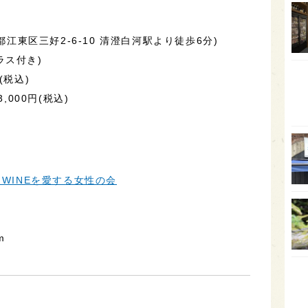
石川
富山
都江東区三好2-6-10 清澄白河駅より徒歩6分)
ラス付き)
SAK
(税込)
山口
,000円(税込)
大分
福岡
オー
SA
とWINEを愛する女性の会
香川
全蔵
m
群馬
イギ
歌舞