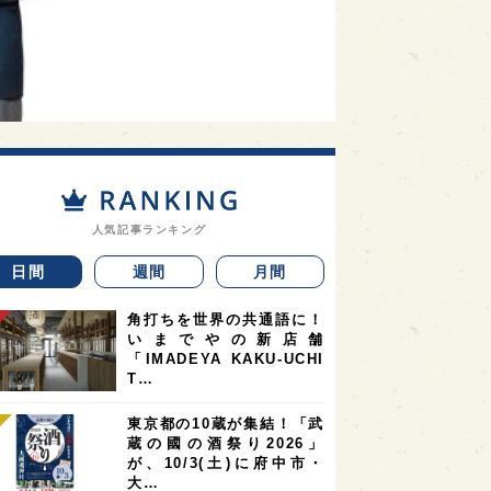
人気記事ランキング
日間
週間
月間
角打ちを世界の共通語に！
いまでやの新店舗
「IMADEYA KAKU-UCHI
T…
東京都の10蔵が集結！「武
蔵の國の酒祭り2026」
が、10/3(土)に府中市・
大…