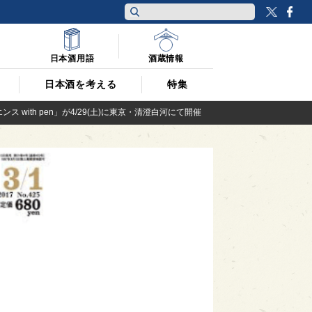
Twitt
F
日本酒用語
酒蔵情報
日本酒を考える
特集
ith pen」が4/29(土)に東京・清澄白河にて開催