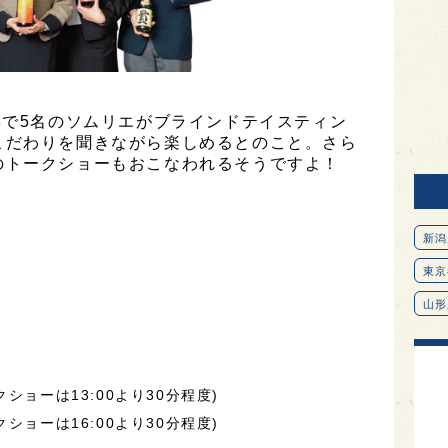
集で5名のソムリエがブラインドテイスティン
こだわりを聞きながら楽しめるとのこと。さら
のトークショーもおこなわれるそうですよ！
新潟
東京
山形
愛知
北海
ークショーは13:00より30分程度)
オピ
ークショーは16:00より30分程度)
広島