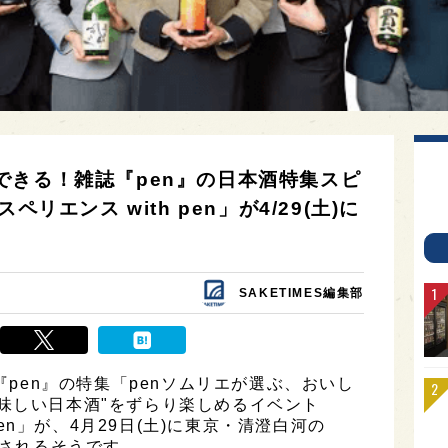
できる！雑誌『pen』の日本酒特集スピ
リエンス with pen」が4/29(土)に
SAKETIMES編集部
誌『pen』の特集「penソムリエが選ぶ、おいし
味しい日本酒"をずらり楽しめるイベント
 pen」が、4月29日(土)に東京・清澄白河の
て開催されるそうです。