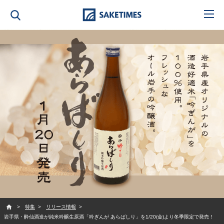
SAKETIMES
特集
リリース情報
岩手県・酔仙酒造が純米吟醸生原酒「吟ぎんが あらばしり」を1/20(金)より冬季限定で発売！