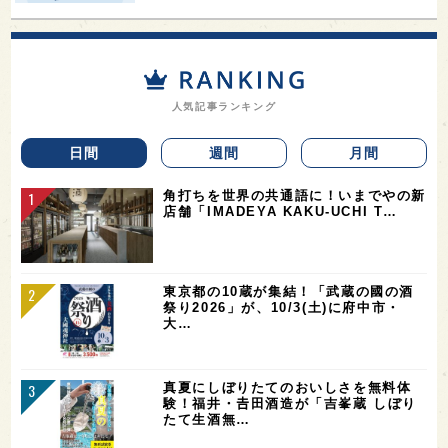
人気記事ランキング
日間
週間
月間
角打ちを世界の共通語に！いまでやの新
店舗「IMADEYA KAKU-UCHI T…
東京都の10蔵が集結！「武蔵の國の酒
祭り2026」が、10/3(土)に府中市・
大…
真夏にしぼりたてのおいしさを無料体
験！福井・𠮷田酒造が「吉峯蔵 しぼり
たて生酒無…