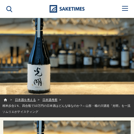
SAKETIMES
日本酒を考える
日本酒考察
精米歩合1％、四合瓶で10万円の日本酒はどんな味なのか？─ 山形・楯の川酒造「光明」を一流
ソムリエがテイスティング