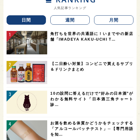
人気記事ランキング
日間
週間
月間
角打ちを世界の共通語に！いまでやの新店
舗「IMADEYA KAKU-UCHI T…
【二日酔い対策】コンビニで買えるサプリ
＆ドリンクまとめ
10の設問に答えるだけで“好みの日本酒”が
わかる無料サイト「日本酒三角チャート
診…
お酒を飲める体質かどうかをチェックする
「アルコールパッチテスト」─【専門用語
を知…