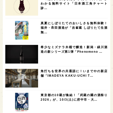
5
5
5
5
5
高知県
島根県
SAKE100
佐賀県
岡山県
わかる無料サイト「日本酒三角チャート
診…
4
4
4
4
岩手県
山口県
アメリカ
神奈川県
4
3
3
3
3
大分県
三重県
大阪府
青森県
福岡県
真夏にしぼりたてのおいしさを無料体験！
3
3
2
2
スペイン
香港
福井県
オーストラリア
福井・𠮷田酒造が「吉峯蔵 しぼりたて生酒
無…
2
2
2
1
台湾
アジア
SAKEの時代を生きる
静岡県
1
1
1
1
長崎県
香川県
現役蔵人
愛媛県
希少なミズナラ木桶で醸造！新潟・緑川酒
1
1
1
1
全蔵めぐり
シンガポール
カナダ
群馬県
造の新シリーズ第1弾「Phenomeno …
1
1
1
1
1
熊本県
徳島県
北米
イギリス
ノルウェー
1
1
1
1
新宿区
歌舞伎町
沖縄県
鳥取県
角打ちを世界の共通語に！いまでやの新店
舗「IMADEYA KAKU-UCHI T…
1
saketimes_image_4
東京都の10蔵が集結！「武蔵の國の酒祭り
2026」が、10/3(土)に府中市・大…