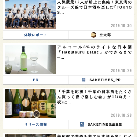
人気蔵元12人が船上に集結！東京湾の
クルーズ船で日本酒を楽しむ｢TOKYO
S…
2019.10.30
体験レポート
空太郎
アルコール8%のライトな日本酒
「Hakutsuru Blanc」ができるまで
─…
2019.10.29
PR
SAKETIMES_PR
「千葉を応援！千葉の日本酒をたくさ
ん買って皆で楽しむ会」が11/4(月・
祝)に…
2019.10.28
リリース情報
SAKETIMES編集部
美術館で着物を着て日本酒を楽しむイ