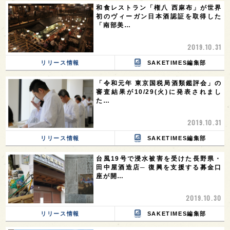
和食レストラン「権八 西麻布」が世界
初のヴィーガン日本酒認証を取得した
「南部美…
2019.10.31
リリース情報
SAKETIMES編集部
「令和元年 東京国税局酒類鑑評会」の
審査結果が10/29(火)に発表されまし
た…
2019.10.31
リリース情報
SAKETIMES編集部
台風19号で浸水被害を受けた長野県・
田中屋酒造店─ 復興を支援する募金口
座が開…
2019.10.30
リリース情報
SAKETIMES編集部