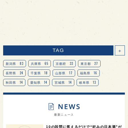
TAG
＋
83
65
33
27
新潟県
兵庫県
京都府
東京都
24
18
17
16
長野県
千葉県
山形県
福島県
14
14
14
13
秋田県
愛知県
宮城県
岐阜県
13
12
11
北海道
茨城県
栃木県
9
9
8
オピニオンリーダーの視点
埼玉県
広島県
7
7
7
7
山梨県
ヨーロッパ
石川県
奈良県
最新ニュース
7
6
6
6
滋賀県
和歌山県
富山県
フランス
10の設問に答えるだけで“好みの日本酒”が