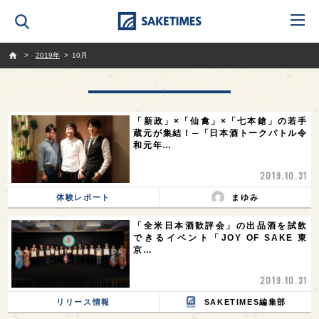
SAKETIMES
2019年
10月
「新政」×「仙禽」×「七本鎗」の若手
蔵元が集結！─「日本酒トークバトル令
和元年…
2019.10.31
体験レポート
まゆみ
「全米日本酒歓評会」の出品酒を試飲
できるイベント「JOY OF SAKE 東
京…
2019.10.31
リリース情報
SAKETIMES編集部