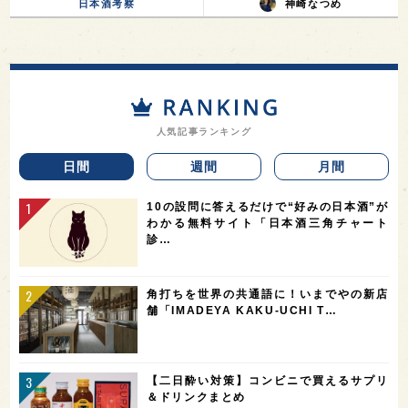
日本酒考察
神崎なつめ
人気記事ランキング
日間
週間
月間
10の設問に答えるだけで“好みの日本酒”が
わかる無料サイト「日本酒三角チャート
診…
角打ちを世界の共通語に！いまでやの新店
舗「IMADEYA KAKU-UCHI T…
【二日酔い対策】コンビニで買えるサプリ
＆ドリンクまとめ