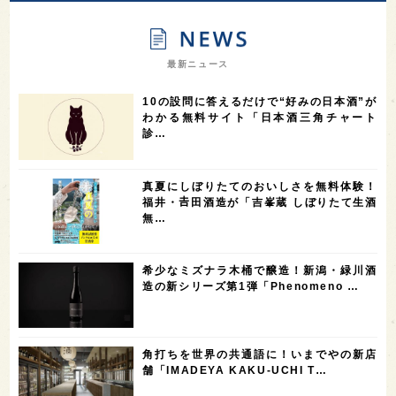
9
9
8
オピニオンリーダーの視点
埼玉県
広島県
7
7
7
7
山梨県
ヨーロッパ
石川県
奈良県
最新ニュース
7
6
6
6
滋賀県
和歌山県
富山県
フランス
10の設問に答えるだけで“好みの日本酒”が
5
5
5
5
5
高知県
島根県
SAKE100
佐賀県
岡山県
わかる無料サイト「日本酒三角チャート
診…
4
4
4
4
岩手県
山口県
アメリカ
神奈川県
4
3
3
3
3
大分県
三重県
大阪府
青森県
福岡県
真夏にしぼりたてのおいしさを無料体験！
3
3
2
2
スペイン
香港
福井県
オーストラリア
福井・𠮷田酒造が「吉峯蔵 しぼりたて生酒
無…
2
2
2
1
台湾
アジア
SAKEの時代を生きる
静岡県
1
1
1
1
長崎県
香川県
現役蔵人
愛媛県
希少なミズナラ木桶で醸造！新潟・緑川酒
1
1
1
1
全蔵めぐり
シンガポール
カナダ
群馬県
造の新シリーズ第1弾「Phenomeno …
1
1
1
1
1
熊本県
徳島県
北米
イギリス
ノルウェー
1
1
1
1
新宿区
歌舞伎町
沖縄県
鳥取県
角打ちを世界の共通語に！いまでやの新店
舗「IMADEYA KAKU-UCHI T…
1
saketimes_image_4