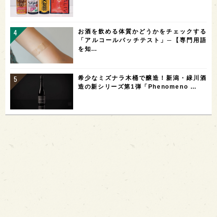
お酒を飲める体質かどうかをチェックする
「アルコールパッチテスト」─【専門用語
を知…
希少なミズナラ木桶で醸造！新潟・緑川酒
造の新シリーズ第1弾「Phenomeno …