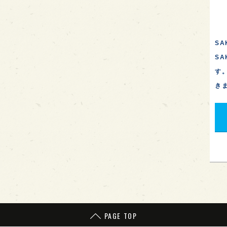
SA
S
す
き
PAGE TOP