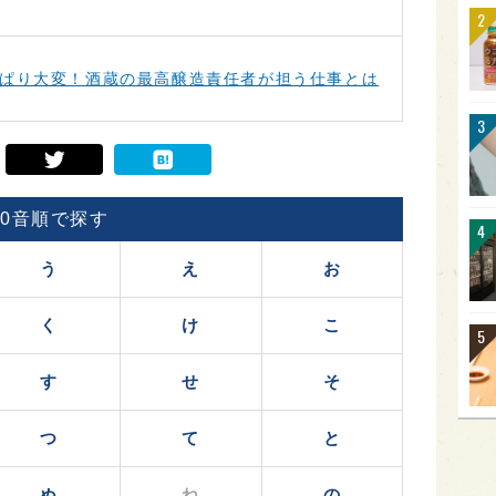
ぱり大変！酒蔵の最高醸造責任者が担う仕事とは
50音順で探す
う
え
お
く
け
こ
す
せ
そ
つ
て
と
ぬ
ね
の