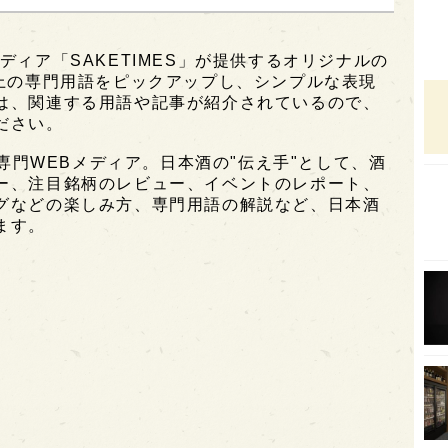
オピ
ディア「SAKETIMES」が提供するオリジナルの
広島
以上の専門用語をピックアップし、シンプルな表現
石川
は、関連する用語や記事が紹介されているので、
ださい。
富山
酒専門WEBメディア。日本酒の"伝え手"として、酒
SAK
ー、注目銘柄のレビュー、イベントのレポート、
山口
グなどの楽しみ方、専門用語の解説など、日本酒
ます。
大分
福岡
オー
SA
香川
全蔵
群馬