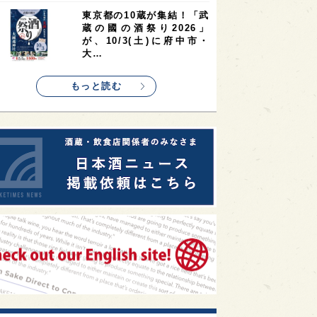
1
1
1
リス
ノルウェー
新宿区
東京都の10蔵が集結！「武
蔵の國の酒祭り2026」
1
1
1
伎町
沖縄県
鳥取県
が、10/3(土)に府中市・
大…
1
etimes_image_4
もっと読む