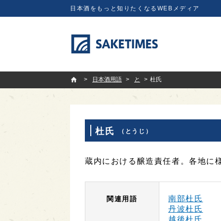
日本酒をもっと知りたくなるWEBメディア
SAKETIMES
日本酒用語
と
杜氏
杜氏
（とうじ）
蔵内における醸造責任者。各地に
南部杜氏
関連用語
丹波杜氏
越後杜氏