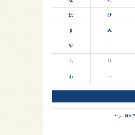
は
ひ
ま
み
や
―
ら
り
わ
―
頭文