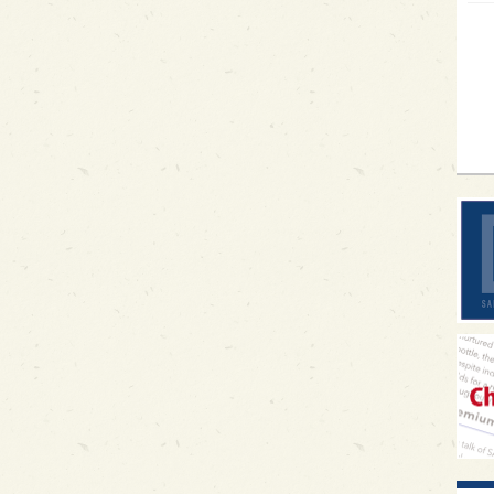
イギ
歌舞
sak