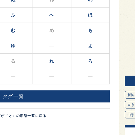
ふ
へ
ほ
む
め
も
ゆ
―
よ
る
れ
ろ
―
―
―
新潟
タグ一覧
東京
山形
字が「と」の用語一覧に戻る
愛知
北海