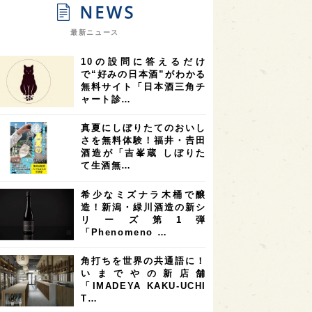
9
9
ニオンリーダーの視点
埼玉県
最新ニュース
8
7
7
県
山梨県
ヨーロッパ
10の設問に答えるだけ
7
7
7
6
県
奈良県
滋賀県
和歌山県
で“好みの日本酒”がわかる
無料サイト「日本酒三角チ
6
6
5
5
県
フランス
高知県
島根県
ャート診…
5
5
5
4
E100
佐賀県
岡山県
岩手県
真夏にしぼりたてのおいし
4
4
4
県
アメリカ
神奈川県
さを無料体験！福井・𠮷田
酒造が「吉峯蔵 しぼりた
4
3
3
3
県
三重県
大阪府
青森県
て生酒無…
3
3
3
2
県
スペイン
香港
福井県
希少なミズナラ木桶で醸
2
2
2
造！新潟・緑川酒造の新シ
ストラリア
台湾
アジア
リーズ第1弾
2
1
1
KEの時代を生きる
静岡県
長崎県
「Phenomeno …
1
1
1
県
現役蔵人
愛媛県
角打ちを世界の共通語に！
いまでやの新店舗
1
1
1
めぐり
シンガポール
カナダ
「IMADEYA KAKU-UCHI
1
1
1
1
T…
県
熊本県
徳島県
北米