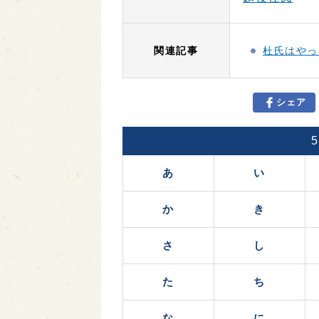
関連記事
杜氏はやっ
シェア
あ
い
か
き
さ
し
た
ち
な
に