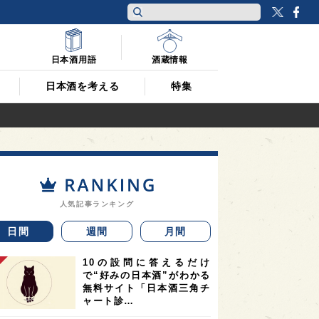
Twitt
F
日本酒用語
酒蔵情報
日本酒を考える
特集
人気記事ランキング
日間
週間
月間
10の設問に答えるだけ
で“好みの日本酒”がわかる
無料サイト「日本酒三角チ
ャート診…