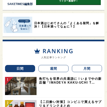
ライター募集中！
SAKETIMES編集部
日本酒はじめてさんの「よくある疑問」を解
決！【日本酒ってなぁに？】
人気記事ランキング
日間
週間
月間
角打ちを世界の共通語に！いまでやの新
店舗「IMADEYA KAKU-UCHI T…
【二日酔い対策】コンビニで買えるサプ
リ＆ドリンクまとめ