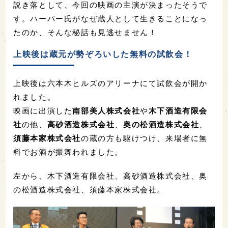
説き落として、今回の映画の主演が決まったそうで
す。ハーパー氏がなぜ蔵人として生きることになっ
たのか、そんな秘話も見逃せません！
上映後は蔵元が勢ぞろいした無料の試飲会！
上映後は六本木ヒルズのアリーナにて試飲会が開か
れました。
映画に出演した
南部美人株式会社
や
木下酒造有限会
社
の他、
高砂酒造株式会社
、
奥の松酒造株式会社
、
須藤本家株式会社
の蔵の方も駆けつけ、来場者に無
料でお酒が振舞われました。
左から、木下酒造有限会社、高砂酒造株式会社、奥
の松酒造株式会社、須藤本家株式会社。