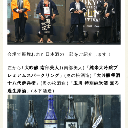
会場で振舞われた日本酒の一部をご紹介します！
左から｢
大吟醸 南部美人
｣(南部美人)「
純米大吟醸プ
レミアムスパークリング
」(奥の松酒造)「
大吟醸雫酒
十八代伊兵衛
」(奥の松酒造)「
玉川 特別純米酒 無ろ
過生原酒
」(木下酒造)