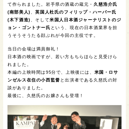
て作られました。岩手県の酒蔵の蔵元・
久慈浩介氏
(南部美人)
、
英国人杜氏のフィリップ・ハーパー氏
(木下酒造)
、そして
米国人日本酒ジャーナリストのジ
ョン・ゴントナー氏
という、現在の日本酒業界を担
うそうそうたる顔ぶれが今回の主役です。
当日の会場は満員御礼！
日本酒の映画ですが、若い方もちらほらと見受けら
れました。
本編の上映時間は95分で、上映後には、
米国・ロサ
ンゼルス在住の小西監督
と出演者である久慈氏の対
談がありました。
最後に、久慈氏のお嬢さんも登壇！