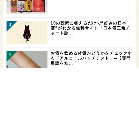
10の設問に答えるだけで“好みの日本
酒”がわかる無料サイト「日本酒三角チ
ャート診…
お酒を飲める体質かどうかをチェックす
る「アルコールパッチテスト」─【専門
用語を知…
花酵母で醸した18銘柄のお酒を飲み比
べ！「第16回 花の宴 in 東京」が、8/
…