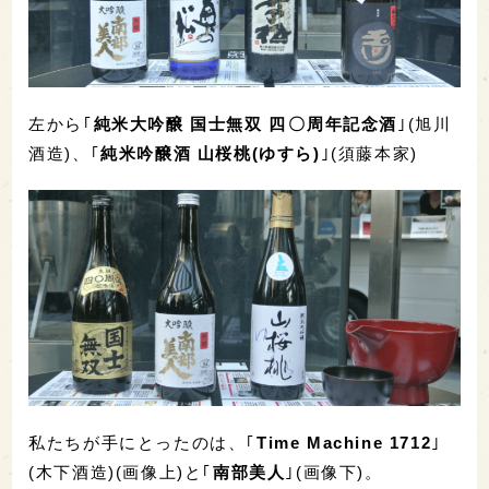
左から｢
純米大吟醸 国士無双 四〇周年記念酒
｣(旭川
酒造)、｢
純米吟醸酒 山桜桃(ゆすら)
｣(須藤本家)
私たちが手にとったのは、｢
Time Machine 1712
｣
(木下酒造)(画像上)と｢
南部美人
｣(画像下)。