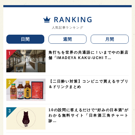
人気記事ランキング
日間
週間
月間
角打ちを世界の共通語に！いまでやの新店
舗「IMADEYA KAKU-UCHI T…
【二日酔い対策】コンビニで買えるサプリ
＆ドリンクまとめ
10の設問に答えるだけで“好みの日本酒”が
わかる無料サイト「日本酒三角チャート
診…