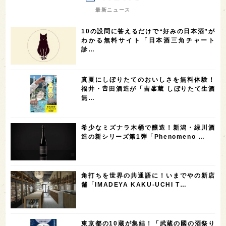
7
7
7
7
山梨県
ヨーロッパ
石川県
奈良県
最新ニュース
7
6
6
6
滋賀県
和歌山県
富山県
フランス
10の設問に答えるだけで“好みの日本酒”が
5
5
5
5
5
高知県
島根県
SAKE100
佐賀県
岡山県
わかる無料サイト「日本酒三角チャート
診…
4
4
4
4
岩手県
山口県
アメリカ
神奈川県
4
3
3
3
3
大分県
三重県
大阪府
青森県
福岡県
真夏にしぼりたてのおいしさを無料体験！
3
3
2
2
スペイン
香港
福井県
オーストラリア
福井・𠮷田酒造が「吉峯蔵 しぼりたて生酒
無…
2
2
2
1
台湾
アジア
SAKEの時代を生きる
静岡県
1
1
1
1
長崎県
香川県
現役蔵人
愛媛県
希少なミズナラ木桶で醸造！新潟・緑川酒
1
1
1
1
全蔵めぐり
シンガポール
カナダ
群馬県
造の新シリーズ第1弾「Phenomeno …
1
1
1
1
1
熊本県
徳島県
北米
イギリス
ノルウェー
1
1
1
1
新宿区
歌舞伎町
沖縄県
鳥取県
角打ちを世界の共通語に！いまでやの新店
舗「IMADEYA KAKU-UCHI T…
1
saketimes_image_4
東京都の10蔵が集結！「武蔵の國の酒祭り