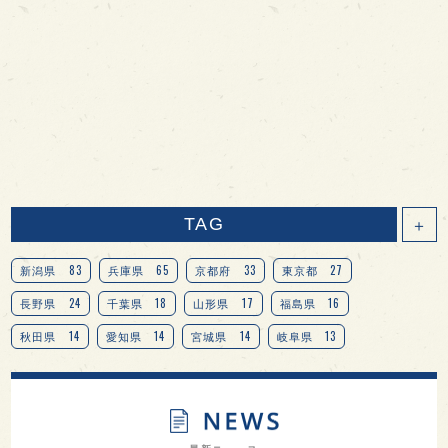
TAG
＋
83
65
33
27
新潟県
兵庫県
京都府
東京都
24
18
17
16
長野県
千葉県
山形県
福島県
14
14
14
13
秋田県
愛知県
宮城県
岐阜県
13
12
11
北海道
茨城県
栃木県
9
9
8
オピニオンリーダーの視点
埼玉県
広島県
7
7
7
7
山梨県
ヨーロッパ
石川県
奈良県