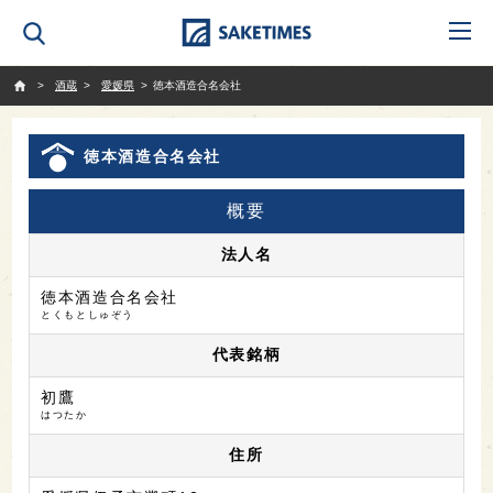
SAKETIMES
酒蔵
愛媛県
徳本酒造合名会社
徳本酒造合名会社
概要
法人名
徳本酒造合名会社
とくもとしゅぞう
代表銘柄
初鷹
はつたか
住所