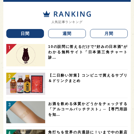
人気記事ランキング
日間
週間
月間
10の設問に答えるだけで“好みの日本酒”が
わかる無料サイト「日本酒三角チャート
診…
【二日酔い対策】コンビニで買えるサプリ
＆ドリンクまとめ
お酒を飲める体質かどうかをチェックする
「アルコールパッチテスト」─【専門用語
を知…
角打ちを世界の共通語に！いまでやの新店