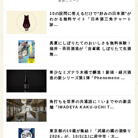
最新ニュース
7
6
6
6
滋賀県
和歌山県
富山県
フランス
10の設問に答えるだけで“好みの日本酒”が
5
5
5
5
5
高知県
島根県
SAKE100
佐賀県
岡山県
わかる無料サイト「日本酒三角チャート
診…
4
4
4
4
岩手県
山口県
アメリカ
神奈川県
4
3
3
3
3
大分県
三重県
大阪府
青森県
福岡県
真夏にしぼりたてのおいしさを無料体験！
3
3
2
2
スペイン
香港
福井県
オーストラリア
福井・𠮷田酒造が「吉峯蔵 しぼりたて生酒
無…
2
2
2
1
台湾
アジア
SAKEの時代を生きる
静岡県
1
1
1
1
長崎県
香川県
現役蔵人
愛媛県
希少なミズナラ木桶で醸造！新潟・緑川酒
1
1
1
1
全蔵めぐり
シンガポール
カナダ
群馬県
造の新シリーズ第1弾「Phenomeno …
1
1
1
1
1
熊本県
徳島県
北米
イギリス
ノルウェー
1
1
1
1
新宿区
歌舞伎町
沖縄県
鳥取県
角打ちを世界の共通語に！いまでやの新店
舗「IMADEYA KAKU-UCHI T…
1
saketimes_image_4
東京都の10蔵が集結！「武蔵の國の酒祭り
2026」が、10/3(土)に府中市・大…