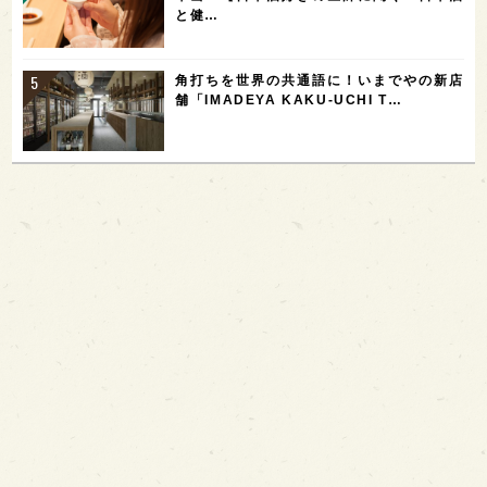
と健…
角打ちを世界の共通語に！いまでやの新店
舗「IMADEYA KAKU-UCHI T…