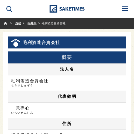
SAKETIMES
酒蔵
福井県
毛利酒造合資会社
毛利酒造合資会社
概要
法人名
毛利酒造合資会社
もうりしゅぞう
代表銘柄
一意専心
いちいせんしん
住所