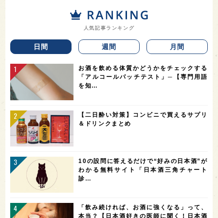
人気記事ランキング
日間
週間
月間
お酒を飲める体質かどうかをチェックする
「アルコールパッチテスト」─【専門用語
を知…
【二日酔い対策】コンビニで買えるサプリ
＆ドリンクまとめ
10の設問に答えるだけで“好みの日本酒”が
わかる無料サイト「日本酒三角チャート
診…
「飲み続ければ、お酒に強くなる」って、
本当？【日本酒好きの医師に聞く！日本酒