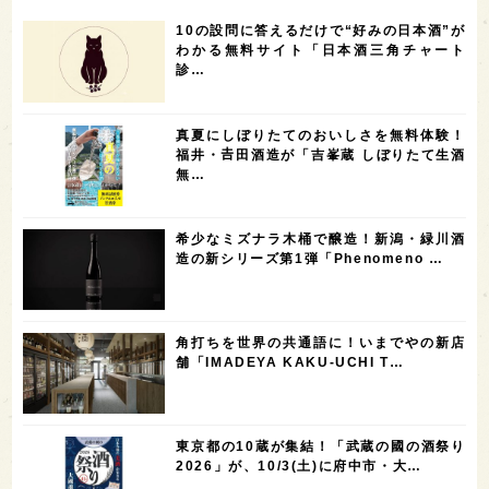
7
6
6
6
滋賀県
和歌山県
富山県
フランス
10の設問に答えるだけで“好みの日本酒”が
5
5
5
5
5
高知県
島根県
SAKE100
佐賀県
岡山県
わかる無料サイト「日本酒三角チャート
診…
4
4
4
4
岩手県
山口県
アメリカ
神奈川県
4
3
3
3
3
大分県
三重県
大阪府
青森県
福岡県
真夏にしぼりたてのおいしさを無料体験！
3
3
2
2
スペイン
香港
福井県
オーストラリア
福井・𠮷田酒造が「吉峯蔵 しぼりたて生酒
無…
2
2
2
1
台湾
アジア
SAKEの時代を生きる
静岡県
1
1
1
1
長崎県
香川県
現役蔵人
愛媛県
希少なミズナラ木桶で醸造！新潟・緑川酒
1
1
1
1
全蔵めぐり
シンガポール
カナダ
群馬県
造の新シリーズ第1弾「Phenomeno …
1
1
1
1
1
熊本県
徳島県
北米
イギリス
ノルウェー
1
1
1
1
新宿区
歌舞伎町
沖縄県
鳥取県
角打ちを世界の共通語に！いまでやの新店
舗「IMADEYA KAKU-UCHI T…
1
saketimes_image_4
東京都の10蔵が集結！「武蔵の國の酒祭り
2026」が、10/3(土)に府中市・大…