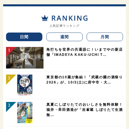
人気記事ランキング
日間
週間
月間
角打ちを世界の共通語に！いまでやの新店
舗「IMADEYA KAKU-UCHI T…
東京都の10蔵が集結！「武蔵の國の酒祭り
2026」が、10/3(土)に府中市・大…
真夏にしぼりたてのおいしさを無料体験！
福井・𠮷田酒造が「吉峯蔵 しぼりたて生酒
無…