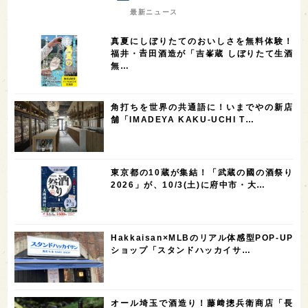
7
7
7
7
山梨県
ヨーロッパ
石川県
奈良県
最新ニュース
7
6
6
6
滋賀県
和歌山県
富山県
フランス
真夏にしぼりたてのおいしさを無料体験！
5
5
5
5
5
高知県
島根県
SAKE100
佐賀県
岡山県
福井・𠮷田酒造が「吉峯蔵 しぼりたて生酒
無…
4
4
4
4
岩手県
山口県
アメリカ
神奈川県
4
3
3
3
3
大分県
三重県
大阪府
青森県
福岡県
角打ちを世界の共通語に！いまでやの新店
3
3
2
2
スペイン
香港
福井県
オーストラリア
舗「IMADEYA KAKU-UCHI T…
2
2
2
1
台湾
アジア
SAKEの時代を生きる
静岡県
1
1
1
1
長崎県
香川県
現役蔵人
愛媛県
東京都の10蔵が集結！「武蔵の國の酒祭り
1
1
1
1
全蔵めぐり
シンガポール
カナダ
群馬県
2026」が、10/3(土)に府中市・大…
1
1
1
1
1
熊本県
徳島県
北米
イギリス
ノルウェー
1
1
1
1
新宿区
歌舞伎町
沖縄県
鳥取県
Hakkaisan×MLBのリアル体感型POP-UP
ショップ「スタンドハッカイサ…
1
saketimes_image_4
オール埼玉で酒造り！藤﨑摠兵衛商店「長