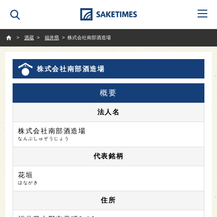
SAKETIMES
酒蔵
福井県
株式会社南部酒造場
株式会社南部酒造場
概要
法人名
株式会社南部酒造場
なんぶしゅぞうじょう
代表銘柄
花垣
はながき
住所