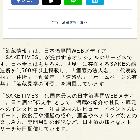
シェア
酒蔵情報一覧へ
「酒蔵情報」は、日本酒専門WEBメディア
「SAKETIMES」が提供するオリジナルのサービスで
す。日本全国はもちろん、世界中に存在するSAKEの醸
造所を1,500軒以上掲載し、「酒蔵の法人名」「代表銘
柄」「住所」「創業年」「連絡先」「ホームページの有
無」「酒蔵見学の可否」を網羅しています。
「SAKETIMES」は国内最大の日本酒専門WEBメディ
ア。日本酒の"伝え手"として、酒蔵の紹介や杜氏・蔵元
へのインタビュー、注目銘柄のレビュー、イベントのレ
ポート、飲食店や酒屋の紹介、酒器やペアリングなどの
楽しみ方、専門用語の解説など、日本酒の様々なストー
リーを毎日配信しています。