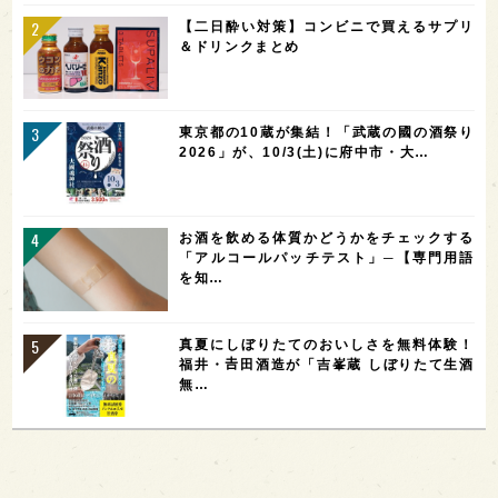
【二日酔い対策】コンビニで買えるサプリ
＆ドリンクまとめ
東京都の10蔵が集結！「武蔵の國の酒祭り
2026」が、10/3(土)に府中市・大…
お酒を飲める体質かどうかをチェックする
「アルコールパッチテスト」─【専門用語
を知…
真夏にしぼりたてのおいしさを無料体験！
福井・𠮷田酒造が「吉峯蔵 しぼりたて生酒
無…