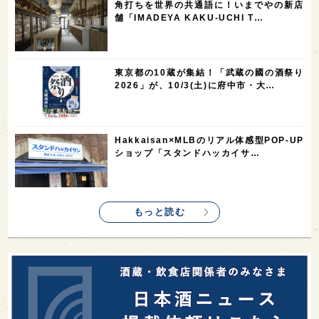
角打ちを世界の共通語に！いまでやの新店
1
1
1
1
全蔵めぐり
シンガポール
カナダ
群馬県
舗「IMADEYA KAKU-UCHI T…
1
1
1
1
1
熊本県
徳島県
北米
イギリス
ノルウェー
1
1
1
1
新宿区
歌舞伎町
沖縄県
鳥取県
東京都の10蔵が集結！「武蔵の國の酒祭り
2026」が、10/3(土)に府中市・大…
1
saketimes_image_4
Hakkaisan×MLBのリアル体感型POP-UP
ショップ「スタンドハッカイサ…
もっと読む