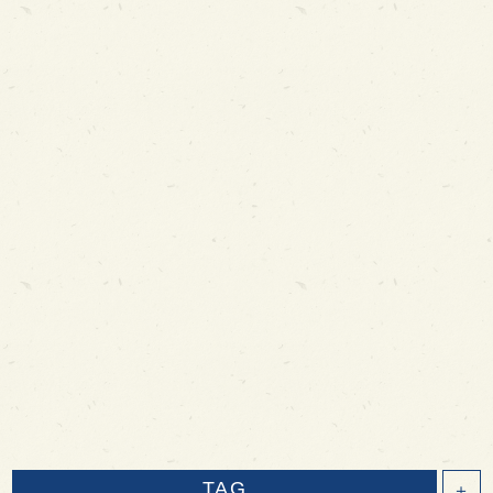
TAG
＋