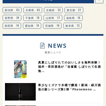
83
65
33
27
新潟県
兵庫県
京都府
東京都
24
18
17
16
長野県
千葉県
山形県
福島県
14
14
14
13
秋田県
愛知県
宮城県
岐阜県
13
12
11
北海道
茨城県
栃木県
9
9
8
オピニオンリーダーの視点
埼玉県
広島県
7
7
7
7
山梨県
ヨーロッパ
石川県
奈良県
最新ニュース
7
6
6
6
滋賀県
和歌山県
富山県
フランス
真夏にしぼりたてのおいしさを無料体験！
5
5
5
5
5
高知県
島根県
SAKE100
佐賀県
岡山県
福井・𠮷田酒造が「吉峯蔵 しぼりたて生酒
無…
4
4
4
4
岩手県
山口県
アメリカ
神奈川県
4
3
3
3
3
大分県
三重県
大阪府
青森県
福岡県
希少なミズナラ木桶で醸造！新潟・緑川酒
3
3
2
2
スペイン
香港
福井県
オーストラリア
造の新シリーズ第1弾「Phenomeno …
2
2
2
1
台湾
アジア
SAKEの時代を生きる
静岡県
1
1
1
1
長崎県
香川県
現役蔵人
愛媛県