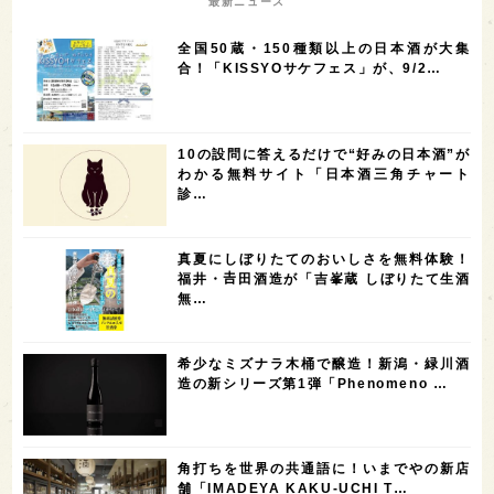
最新ニュース
7
6
6
6
滋賀県
和歌山県
富山県
フランス
全国50蔵・150種類以上の日本酒が大集
5
5
5
5
5
高知県
島根県
SAKE100
佐賀県
岡山県
合！「KISSYOサケフェス」が、9/2…
4
4
4
4
岩手県
山口県
アメリカ
神奈川県
4
3
3
3
3
大分県
三重県
大阪府
青森県
福岡県
10の設問に答えるだけで“好みの日本酒”が
3
3
2
2
スペイン
香港
福井県
オーストラリア
わかる無料サイト「日本酒三角チャート
診…
2
2
2
1
台湾
アジア
SAKEの時代を生きる
静岡県
1
1
1
1
長崎県
香川県
現役蔵人
愛媛県
真夏にしぼりたてのおいしさを無料体験！
1
1
1
1
全蔵めぐり
シンガポール
カナダ
群馬県
福井・𠮷田酒造が「吉峯蔵 しぼりたて生酒
無…
1
1
1
1
1
熊本県
徳島県
北米
イギリス
ノルウェー
1
1
1
1
新宿区
歌舞伎町
沖縄県
鳥取県
希少なミズナラ木桶で醸造！新潟・緑川酒
造の新シリーズ第1弾「Phenomeno …
1
saketimes_image_4
角打ちを世界の共通語に！いまでやの新店
舗「IMADEYA KAKU-UCHI T…