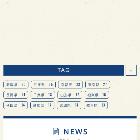
TAG
＋
83
65
33
27
新潟県
兵庫県
京都府
東京都
24
18
17
16
長野県
千葉県
山形県
福島県
14
14
14
13
秋田県
愛知県
宮城県
岐阜県
13
12
11
北海道
茨城県
栃木県
9
9
8
オピニオンリーダーの視点
埼玉県
広島県
7
7
7
7
山梨県
ヨーロッパ
石川県
奈良県