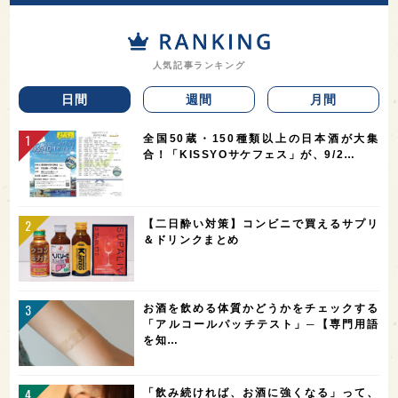
人気記事ランキング
日間
週間
月間
全国50蔵・150種類以上の日本酒が大集
合！「KISSYOサケフェス」が、9/2…
【二日酔い対策】コンビニで買えるサプリ
＆ドリンクまとめ
お酒を飲める体質かどうかをチェックする
「アルコールパッチテスト」─【専門用語
を知…
「飲み続ければ、お酒に強くなる」って、