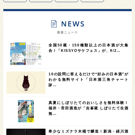
13
12
11
北海道
茨城県
栃木県
9
9
8
オピニオンリーダーの視点
埼玉県
広島県
7
7
7
7
山梨県
ヨーロッパ
石川県
奈良県
最新ニュース
7
6
6
6
滋賀県
和歌山県
富山県
フランス
全国50蔵・150種類以上の日本酒が大集
5
5
5
5
5
高知県
島根県
SAKE100
佐賀県
岡山県
合！「KISSYOサケフェス」が、9/2…
4
4
4
4
岩手県
山口県
アメリカ
神奈川県
4
3
3
3
3
大分県
三重県
大阪府
青森県
福岡県
10の設問に答えるだけで“好みの日本酒”が
3
3
2
2
スペイン
香港
福井県
オーストラリア
わかる無料サイト「日本酒三角チャート
診…
2
2
2
1
台湾
アジア
SAKEの時代を生きる
静岡県
1
1
1
1
長崎県
香川県
現役蔵人
愛媛県
真夏にしぼりたてのおいしさを無料体験！
1
1
1
1
全蔵めぐり
シンガポール
カナダ
群馬県
福井・𠮷田酒造が「吉峯蔵 しぼりたて生酒
無…
1
1
1
1
1
熊本県
徳島県
北米
イギリス
ノルウェー
1
1
1
1
新宿区
歌舞伎町
沖縄県
鳥取県
希少なミズナラ木桶で醸造！新潟・緑川酒