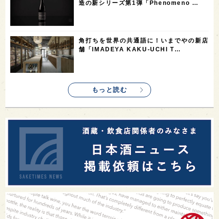
造の新シリーズ第1弾「Phenomeno …
1
saketimes_image_4
角打ちを世界の共通語に！いまでやの新店
舗「IMADEYA KAKU-UCHI T…
もっと読む