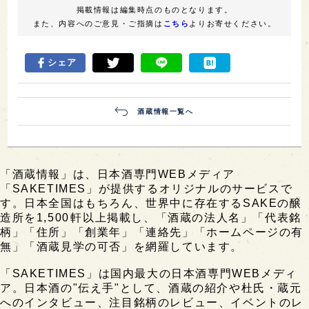
掲載情報は編集時点のものとなります。
また、内容へのご意見・ご指摘は
こちら
よりお寄せください。
シェア
酒蔵情報一覧へ
「酒蔵情報」は、日本酒専門WEBメディア
「SAKETIMES」が提供するオリジナルのサービスで
す。日本全国はもちろん、世界中に存在するSAKEの醸
造所を1,500軒以上掲載し、「酒蔵の法人名」「代表銘
柄」「住所」「創業年」「連絡先」「ホームページの有
無」「酒蔵見学の可否」を網羅しています。
「SAKETIMES」は国内最大の日本酒専門WEBメディ
ア。日本酒の"伝え手"として、酒蔵の紹介や杜氏・蔵元
へのインタビュー、注目銘柄のレビュー、イベントのレ