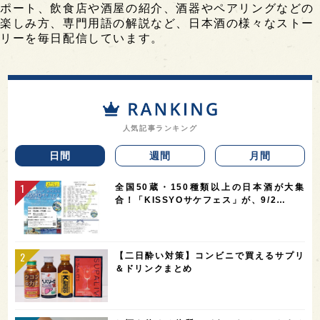
ポート、飲食店や酒屋の紹介、酒器やペアリングなどの
楽しみ方、専門用語の解説など、日本酒の様々なストー
リーを毎日配信しています。
人気記事ランキング
日間
週間
月間
全国50蔵・150種類以上の日本酒が大集
合！「KISSYOサケフェス」が、9/2…
【二日酔い対策】コンビニで買えるサプリ
＆ドリンクまとめ