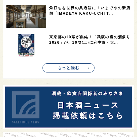
1
1
1
1
新宿区
歌舞伎町
沖縄県
鳥取県
角打ちを世界の共通語に！いまでやの新店
舗「IMADEYA KAKU-UCHI T…
1
saketimes_image_4
東京都の10蔵が集結！「武蔵の國の酒祭り
2026」が、10/3(土)に府中市・大…
もっと読む