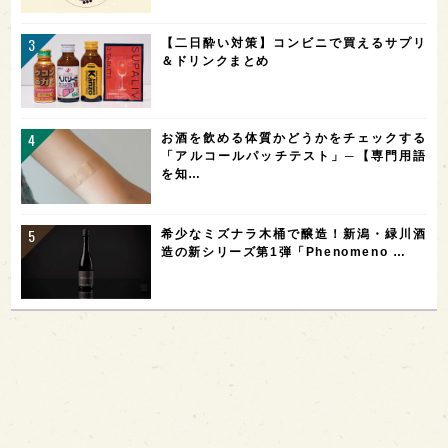
【二日酔い対策】コンビニで買えるサプリ
＆ドリンクまとめ
お酒を飲める体質かどうかをチェックする
「アルコールパッチテスト」─【専門用語
を知…
希少なミズナラ木桶で醸造！新潟・緑川酒
造の新シリーズ第1弾「Phenomeno …