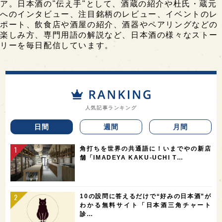
ア。日本酒の"伝え手"として、酒蔵の紹介や杜氏・蔵元
へのインタビュー、注目銘柄のレビュー、イベントのレ
ポート、飲食店や酒屋の紹介、酒器やペアリングなどの
楽しみ方、専門用語の解説など、日本酒の様々なストー
リーを毎日配信しています。
人気記事ランキング
日間
週間
月間
角打ちを世界の共通語に！いまでやの新店
舗「IMADEYA KAKU-UCHI T…
10の設問に答えるだけで“好みの日本酒”が
わかる無料サイト「日本酒三角チャート
診…