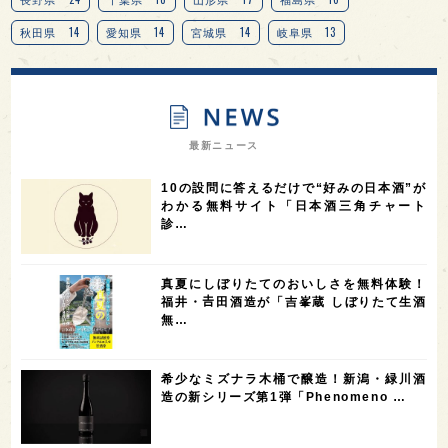
14
14
14
13
秋田県
愛知県
宮城県
岐阜県
13
12
11
北海道
茨城県
栃木県
9
9
8
オピニオンリーダーの視点
埼玉県
広島県
7
7
7
7
山梨県
ヨーロッパ
石川県
奈良県
最新ニュース
7
6
6
6
滋賀県
和歌山県
富山県
フランス
10の設問に答えるだけで“好みの日本酒”が
5
5
5
5
5
高知県
島根県
SAKE100
佐賀県
岡山県
わかる無料サイト「日本酒三角チャート
診…
4
4
4
4
岩手県
山口県
アメリカ
神奈川県
4
3
3
3
3
大分県
三重県
大阪府
青森県
福岡県
真夏にしぼりたてのおいしさを無料体験！
3
3
2
2
スペイン
香港
福井県
オーストラリア
福井・𠮷田酒造が「吉峯蔵 しぼりたて生酒
無…
2
2
2
1
台湾
アジア
SAKEの時代を生きる
静岡県
1
1
1
1
長崎県
香川県
現役蔵人
愛媛県
希少なミズナラ木桶で醸造！新潟・緑川酒
1
1
1
1
全蔵めぐり
シンガポール
カナダ
群馬県
造の新シリーズ第1弾「Phenomeno …
1
1
1
1
1
熊本県
徳島県
北米
イギリス
ノルウェー