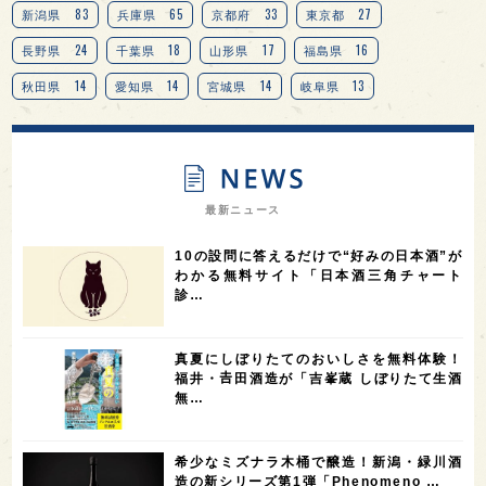
83
65
33
27
新潟県
兵庫県
京都府
東京都
24
18
17
16
長野県
千葉県
山形県
福島県
14
14
14
13
秋田県
愛知県
宮城県
岐阜県
13
12
11
北海道
茨城県
栃木県
9
9
8
オピニオンリーダーの視点
埼玉県
広島県
7
7
7
7
山梨県
ヨーロッパ
石川県
奈良県
最新ニュース
7
6
6
6
滋賀県
和歌山県
富山県
フランス
10の設問に答えるだけで“好みの日本酒”が
5
5
5
5
5
高知県
島根県
SAKE100
佐賀県
岡山県
わかる無料サイト「日本酒三角チャート
診…
4
4
4
4
岩手県
山口県
アメリカ
神奈川県
4
3
3
3
3
大分県
三重県
大阪府
青森県
福岡県
真夏にしぼりたてのおいしさを無料体験！
3
3
2
2
スペイン
香港
福井県
オーストラリア
福井・𠮷田酒造が「吉峯蔵 しぼりたて生酒
無…
2
2
2
1
台湾
アジア
SAKEの時代を生きる
静岡県
1
1
1
1
長崎県
香川県
現役蔵人
愛媛県
希少なミズナラ木桶で醸造！新潟・緑川酒
1
1
1
1
全蔵めぐり
シンガポール
カナダ
群馬県
造の新シリーズ第1弾「Phenomeno …