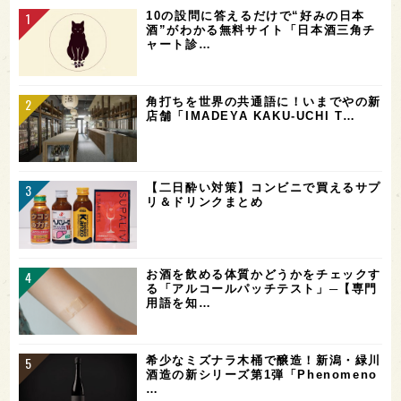
10の設問に答えるだけで“好みの日本
酒”がわかる無料サイト「日本酒三角チ
ャート診…
角打ちを世界の共通語に！いまでやの新
店舗「IMADEYA KAKU-UCHI T…
【二日酔い対策】コンビニで買えるサプ
リ＆ドリンクまとめ
お酒を飲める体質かどうかをチェックす
る「アルコールパッチテスト」─【専門
用語を知…
希少なミズナラ木桶で醸造！新潟・緑川
酒造の新シリーズ第1弾「Phenomeno
…