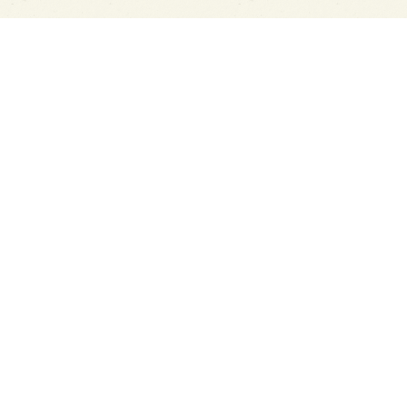
PAGE TOP
日本酒をもっと知りたくなるWEBメディア
SAKETIMESについて
運営会社
お問い合わせ
プライバシーポリシー
ライター募集
広告掲載をご希望の方へ
海外版はこちら
Twitter
Facebook
お酒は20歳になってから。ストップ飲酒運転。
妊娠中や授乳期の飲酒はやめましょう。
飲んだあとはリサイクル。