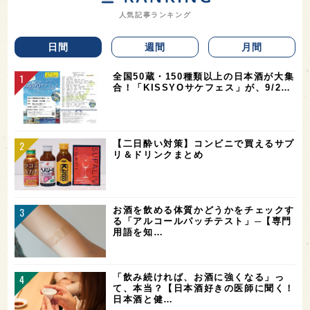
人気記事ランキング
日間
週間
月間
全国50蔵・150種類以上の日本酒が大集
合！「KISSYOサケフェス」が、9/2…
【二日酔い対策】コンビニで買えるサプ
リ＆ドリンクまとめ
お酒を飲める体質かどうかをチェックす
る「アルコールパッチテスト」─【専門
用語を知…
「飲み続ければ、お酒に強くなる」っ
て、本当？【日本酒好きの医師に聞く！
日本酒と健…