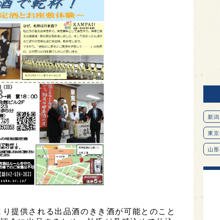
新潟
東京
山形
愛知
北海
オピ
より提供される出品酒のきき酒が可能とのこと
広島