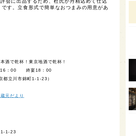
鑑評会に出品するため、杜氏が丹精込めて仕込
石川
うです。立食形式で簡単なおつまみの用意があ
富山
SAK
山口
大分
福岡
日本酒で乾杯！東京地酒で乾杯！
オー
宴16：00 終宴18：00
SA
都立川市錦町1-1-23）
香川
京蔵元だより
全蔵
群馬
イギ
歌舞
1-23