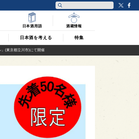
Twitt
F
日本酒用語
酒蔵情報
日本酒を考える
特集
」(東京都立川市)にて開催