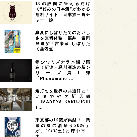
10の設問に答えるだけ
7
7
7
6
県
奈良県
滋賀県
和歌山県
で“好みの日本酒”がわかる
無料サイト「日本酒三角チ
6
6
5
5
県
フランス
高知県
島根県
ャート診…
5
5
5
4
E100
佐賀県
岡山県
岩手県
真夏にしぼりたてのおいし
4
4
4
県
アメリカ
神奈川県
さを無料体験！福井・𠮷田
酒造が「吉峯蔵 しぼりた
4
3
3
3
県
三重県
大阪府
青森県
て生酒無…
3
3
3
2
県
スペイン
香港
福井県
希少なミズナラ木桶で醸
2
2
2
造！新潟・緑川酒造の新シ
ストラリア
台湾
アジア
リーズ第1弾
2
1
1
KEの時代を生きる
静岡県
長崎県
「Phenomeno …
1
1
1
県
現役蔵人
愛媛県
角打ちを世界の共通語に！
いまでやの新店舗
1
1
1
めぐり
シンガポール
カナダ
「IMADEYA KAKU-UCHI
1
1
1
1
T…
県
熊本県
徳島県
北米
1
1
1
リス
ノルウェー
新宿区
東京都の10蔵が集結！「武
蔵の國の酒祭り2026」
1
1
1
伎町
沖縄県
鳥取県
が、10/3(土)に府中市・
大…