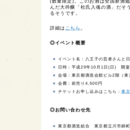
(数量限定)。このお酒は全国新酒
んだ大吟醸「杜氏入魂の酒」だそ
るそうです。
詳細は
こちら
。
◎イベント概要
イベント名：八王子の芸者さんと
日時：平成29年10月1日(日) 開
会場：東京都酒造会館ビル2階（東京
会費：前売り4,500円
チケットお申し込みはこちら：
東
◎お問い合わせ先
東京都酒造組合 東京都立川市錦町1-