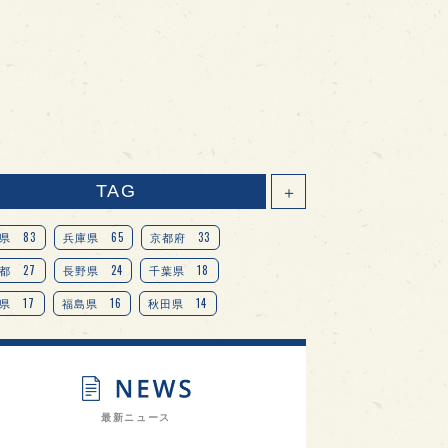
TAG
＋
83
65
33
県
兵庫県
京都府
27
24
18
都
長野県
千葉県
17
16
14
県
福島県
秋田県
14
14
13
県
宮城県
岐阜県
13
12
11
道
茨城県
栃木県
9
9
ニオンリーダーの視点
埼玉県
最新ニュース
8
7
7
県
山梨県
ヨーロッパ