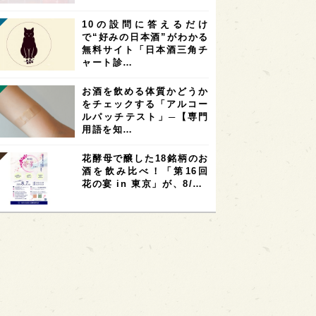
10の設問に答えるだけ
で“好みの日本酒”がわかる
無料サイト「日本酒三角チ
ャート診…
お酒を飲める体質かどうか
をチェックする「アルコー
ルパッチテスト」─【専門
用語を知…
花酵母で醸した18銘柄のお
酒を飲み比べ！「第16回
花の宴 in 東京」が、8/…