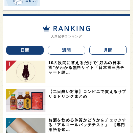
人気記事ランキング
日間
週間
月間
10の設問に答えるだけで“好みの日本
酒”がわかる無料サイト「日本酒三角チ
ャート診…
【二日酔い対策】コンビニで買えるサプ
リ＆ドリンクまとめ
お酒を飲める体質かどうかをチェックす
る「アルコールパッチテスト」─【専門
用語を知…